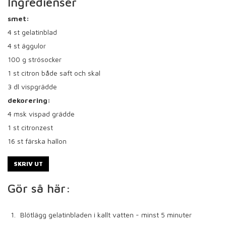
Ingredienser
smet:
4
st gelatinblad
4
st äggulor
100
g strösocker
1
st citron både saft och skal
3
dl vispgrädde
dekorering:
4
msk vispad grädde
1
st citronzest
16
st färska hallon
SKRIV UT
Gör så här:
Blötlägg gelatinbladen i kallt vatten - minst 5 minuter