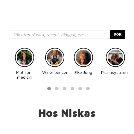
SÖK
Mat som
Winefluencer
Elke Jung
Pralinsystrarna
medicin
Hos Niskas