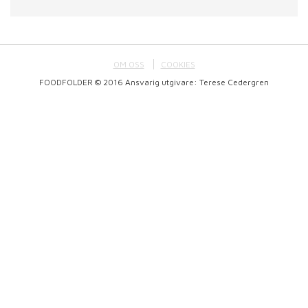
OM OSS
COOKIES
FOODFOLDER © 2016 Ansvarig utgivare: Terese Cedergren