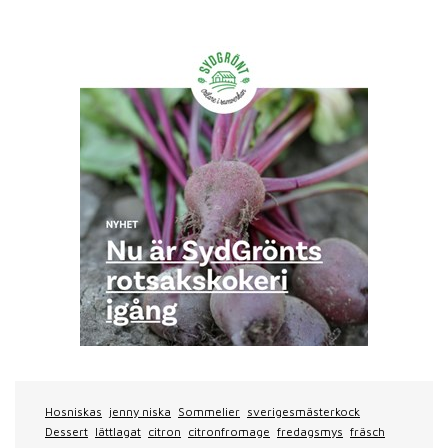
Hosniskas
jenny niska
Sommelier
sverigesmästerkock
Dessert
lättlagat
citron
citronfromage
fredagsmys
fräsch