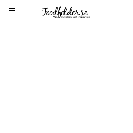
Växla
navigering