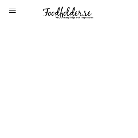
Växla
navigering