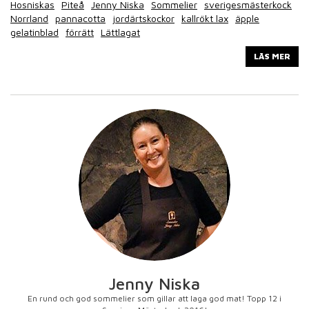
Hosniskas
Piteå
Jenny Niska
Sommelier
sverigesmästerkock
Norrland
pannacotta
jordärtskockor
kallrökt lax
äpple
gelatinblad
förrätt
Lättlagat
LÄS MER
Jenny Niska
En rund och god sommelier som gillar att laga god mat! Topp 12 i