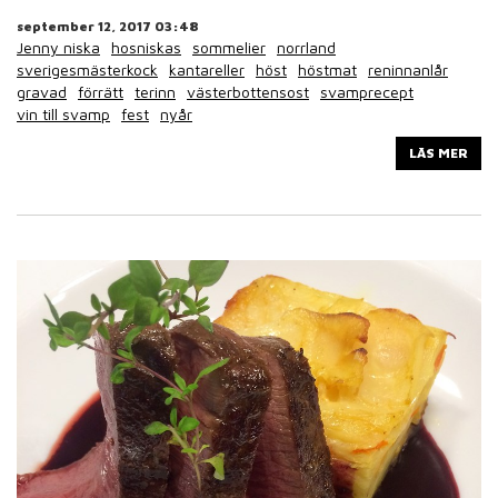
september 12, 2017 03:48
Jenny niska
hosniskas
sommelier
norrland
sverigesmästerkock
kantareller
höst
höstmat
reninnanlår
gravad
förrätt
terinn
västerbottensost
svamprecept
vin till svamp
fest
nyår
LÄS MER