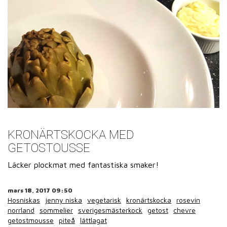
KRONÄRTSKOCKA MED
GETOSTOUSSE
Läcker plockmat med fantastiska smaker!
mars 18, 2017 09:50
Hosniskas
jenny niska
vegetarisk
kronärtskocka
rosevin
norrland
sommelier
sverigesmästerkock
getost
chevre
getostmousse
piteå
lättlagat