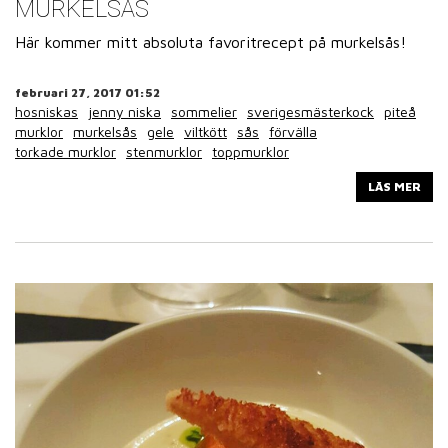
MURKELSÅS
Här kommer mitt absoluta favoritrecept på murkelsås!
februari 27, 2017 01:52
hosniskas
jenny niska
sommelier
sverigesmästerkock
piteå
murklor
murkelsås
gele
viltkött
sås
förvälla
torkade murklor
stenmurklor
toppmurklor
LÄS MER