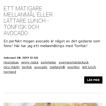
ETT MATIGARE
MELLANMÅL ELLER
LÄTTARE LUNCH -
TONFISK OCH
AVOCADO
En perfekt mogen avocado är något av det godaste som
finns! Här har jag ett mellanmålstips med Tonfisk!
februari 28, 2017 12:56
Hosniskas
jenny niska
sommelier
sverigesmästerkock
mcs märkt
tonfisk
avocado
mellanmål
sportlov
lätt lunch
norrland
LÄS MER