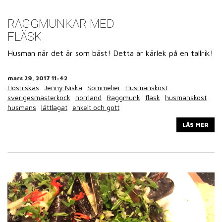
RAGGMUNKAR MED
FLÄSK
Husman när det är som bäst! Detta är kärlek på en tallrik!
mars 29, 2017 11:42
Hosniskas
Jenny Niska
Sommelier
Husmanskost
sverigesmästerkock
norrland
Raggmunk
fläsk
husmanskost
husmans
lättlagat
enkelt och gott
LÄS MER