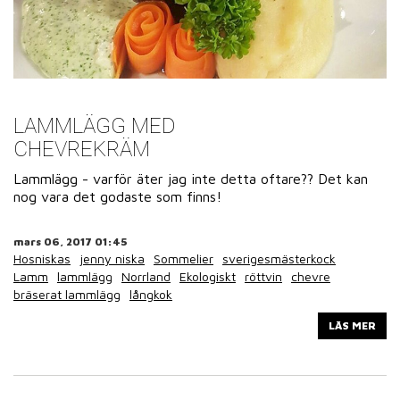
LAMMLÄGG MED
CHEVREKRÄM
Lammlägg - varför äter jag inte detta oftare?? Det kan
nog vara det godaste som finns!
mars 06, 2017 01:45
Hosniskas
jenny niska
Sommelier
sverigesmästerkock
Lamm
lammlägg
Norrland
Ekologiskt
röttvin
chevre
bräserat lammlägg
långkok
LÄS MER