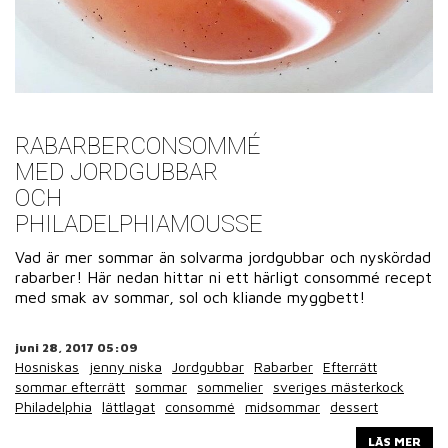
RABARBERCONSOMMÉ
MED JORDGUBBAR
OCH
PHILADELPHIAMOUSSE
Vad är mer sommar än solvarma jordgubbar och nyskördad
rabarber! Här nedan hittar ni ett härligt consommé recept
med smak av sommar, sol och kliande myggbett!
juni 28, 2017 05:09
Hosniskas
jenny niska
Jordgubbar
Rabarber
Efterrätt
sommar efterrätt
sommar
sommelier
sveriges mästerkock
Philadelphia
lättlagat
consommé
midsommar
dessert
LÄS MER