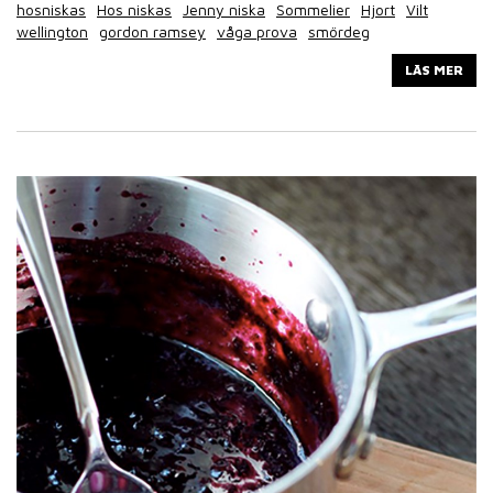
hosniskas
Hos niskas
Jenny niska
Sommelier
Hjort
Vilt
wellington
gordon ramsey
våga prova
smördeg
LÄS MER