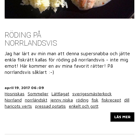
RÖDING PÅ
NORRLANDSVIS
Jag har lärt av min man att denna supersnabba och jätte
enkla fiskrätt kallas för röding på norrlandsvis - inte mig
emot! Här kommer en av mina favorit rätter! På
norrlandsvis såklart :-)
april 19, 2017 06:09
Hosniskas
Sommelier
Lättlagat
sverigesmästerkock
Norrland
norrländskt
jenny niska
röding
fisk
fiskrecept
dill
haricots verts
pressad potatis
enkelt och gott
LÄS MER