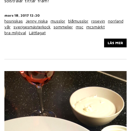
solstrålar tittar fram!
mars 18, 2017 12:20
hosniskas
Jenny niska
musslor
blåmusslor
rosevin
norrland
vår
sverigesmästerkock
sommelier
msc
mcsmärkt
bra miljöval
Lättlagat
LÄS MER