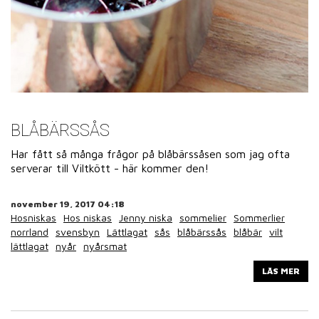
BLÅBÄRSSÅS
Har fått så många frågor på blåbärssåsen som jag ofta
serverar till Viltkött - här kommer den!
november 19, 2017 04:18
Hosniskas
Hos niskas
Jenny niska
sommelier
Sommerlier
norrland
svensbyn
Lättlagat
sås
blåbärssås
blåbär
vilt
lättlagat
nyår
nyårsmat
LÄS MER