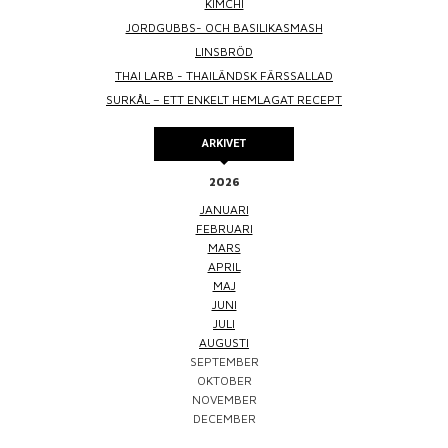
KIMCHI
JORDGUBBS- OCH BASILIKASMASH
LINSBRÖD
THAI LARB - THAILÄNDSK FÄRSSALLAD
SURKÅL – ETT ENKELT HEMLAGAT RECEPT
ARKIVET
2026
JANUARI
FEBRUARI
MARS
APRIL
MAJ
JUNI
JULI
AUGUSTI
SEPTEMBER
OKTOBER
NOVEMBER
DECEMBER