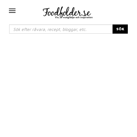
Växla
navigering
SÖK