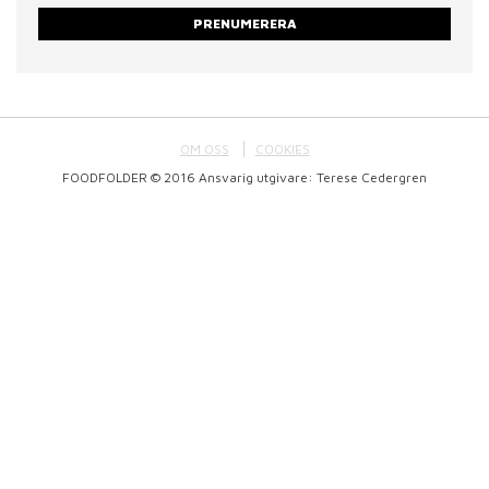
PRENUMERERA
OM OSS
COOKIES
FOODFOLDER © 2016 Ansvarig utgivare: Terese Cedergren