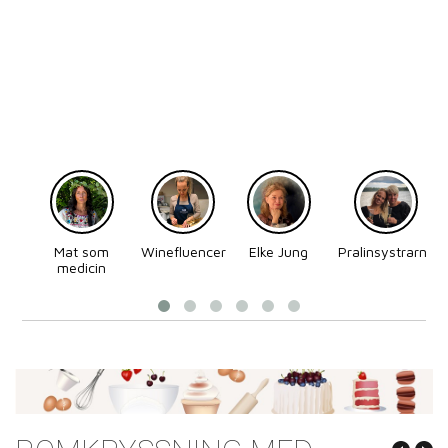
Mat som
Winefluencer
Elke Jung
Pralinsystrarna
medicin