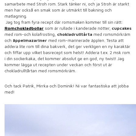
samarbete med Stroh rom. Stark tänker ni, och ja Stroh är starkt
men har också en smak som är utmärkt till bakning och
matlagning.
Jag tog fram fyra recept där romsmaken kommer till sin rätt:
Romchokladbollar
som är rullade i kanderade nötter,
cupcakes
med rom-och kolafrosting,
chokladrulltårta
med romsmörkräm
och
äppelmazariner
med rom-marinerade äpplen. Testa att
addera lite rom till dina bakverk, det ger verkligen en ny karaktär
och fiffar upp vilket basrecept som helst! Addera t.ex. 2 msk rom
i din sockerkaka, det kommer absolut ge en god, ny twist! Jag
kommer lägga ut recepten under veckan och först ut är
chokladrulltårtan med romsmörkräm.
Och tack Patrik, Mirrka och Dominik! Ni var fantastiska att jobba
med!