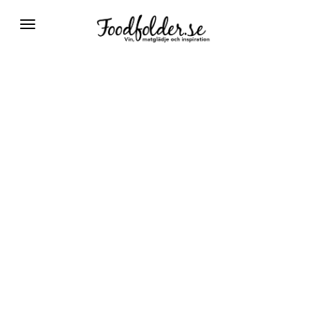
Växla
navigering