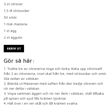
3
st citroner
1,5
dl strösocker
50
smör
1
msk maizena
1
st ägg
2
st äggulor
SKRIV UT
Gör så här:
1. Tvätta tre av citronerna noga och torka. Koka upp citronsaft
från 2 av citronerna, rivet skal från tre, med strösocker och smör.
Sila sedan av vätskan.
2. Blanda ut Maizenan med saften från den tredje citronen och
rör ner detta i vätskan.
3. Vispa samman äggen och rör ner dem i vätskan, ställ tillbaka
på spisen och sjud tills krämen tjocknar.
4. Häll över i en ren skål och låt krämen svalna.