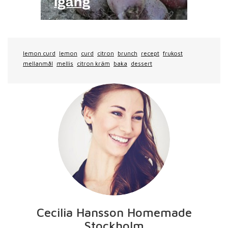
lemon curd
lemon
curd
citron
brunch
recept
frukost
mellanmål
mellis
citron kräm
baka
dessert
Cecilia Hansson Homemade
Stockholm