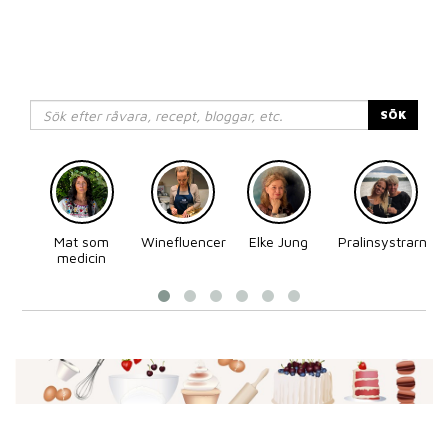
SÖK
Mat som
Winefluencer
Elke Jung
Pralinsystrarna
medicin