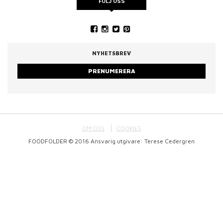
FÖLJ OSS
NYHETSBREV
PRENUMERERA
OM OSS
COOKIES
FOODFOLDER © 2016 Ansvarig utgivare: Terese Cedergren