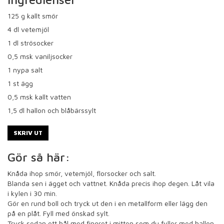
125
g kallt smör
4
dl vetemjöl
1
dl strösocker
0,5
msk vaniljsocker
1
nypa salt
1
st ägg
0,5
msk kallt vatten
1,5
dl hallon och blåbärssylt
SKRIV UT
Gör så här:
Knåda ihop smör, vetemjöl, florsocker och salt.
Blanda sen i ägget och vattnet. Knåda precis ihop degen. Låt vila
i kylen i 30 min.
Gör en rund boll och tryck ut den i en metallform eller lägg den
på en plåt. Fyll med önskad sylt.
Tryck sedan ett hål med fingret i mitten som du fyller med hallon