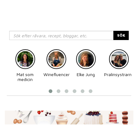
SÖK
Mat som
Winefluencer
Elke Jung
Pralinsystrarna
medicin