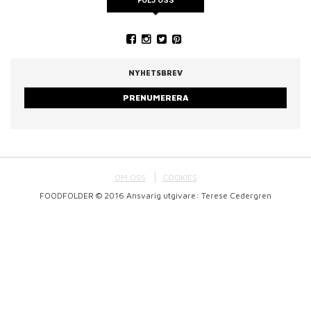
FÖLJ OSS
NYHETSBREV
PRENUMERERA
OM OSS
COOKIES
FOODFOLDER © 2016 Ansvarig utgivare: Terese Cedergren