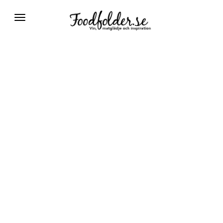
Växla
navigering