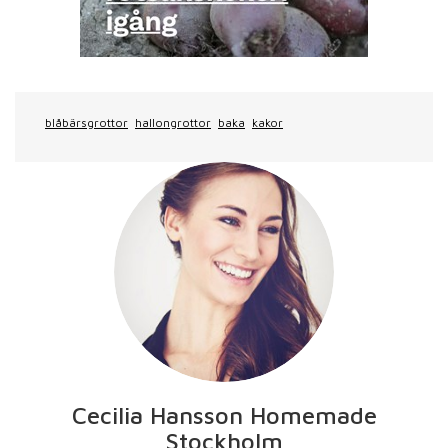
blåbärsgrottor
hallongrottor
baka
kakor
Cecilia Hansson Homemade
Stockholm