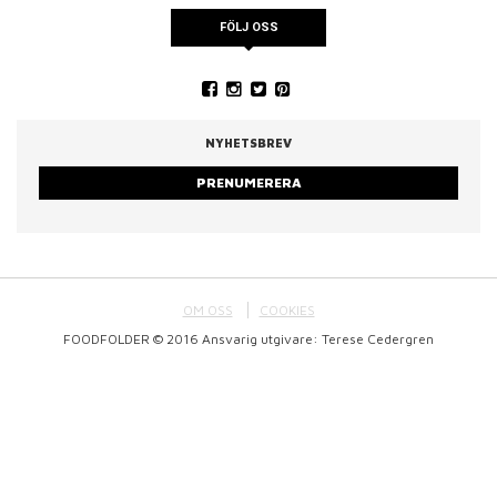
FÖLJ OSS
NYHETSBREV
PRENUMERERA
OM OSS
COOKIES
FOODFOLDER © 2016 Ansvarig utgivare: Terese Cedergren