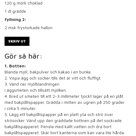
120
g mörk choklad
1
dl grädde
fyllning 2:
2
msk frystorkade hallon
SKRIV UT
Gör så här:
1. Botten:
Blanda mjöl, bakpulver och kakao i en bunke.
2. Vispa ägg och socker tills det är vitt och fluffigt.
3. Vänd ner mjölblandningen
i äggsmeten och tillsätt mjölken.
4. Bred ut smeten till ett 2-3 millimeter tjockt lager på en plåt
med bakplåtspapper. Grädda i mitten av ugnen på 250 grader
i cirka 5 minuter.
5. Lägg ett bakplåtspapper på en platt yta och strö över
strösocker. Vänd upp den gräddade bottnen på det sockrade
bakplåtspapperet. Pensla med kallt vatten och dra bort
bakplåtspapperet. Skär bort kanterna som kan vara lite hårda.