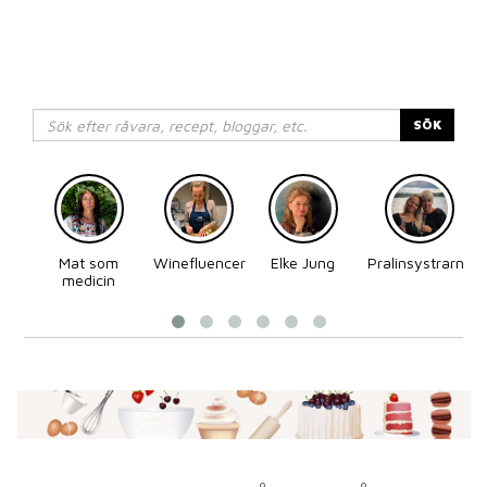
SÖK
Mat som
Winefluencer
Elke Jung
Pralinsystrarna
medicin