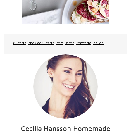
rulltårta
chokladrulltårta
rom
stroh
romtårta
hallon
Cecilia Hansson Homemade