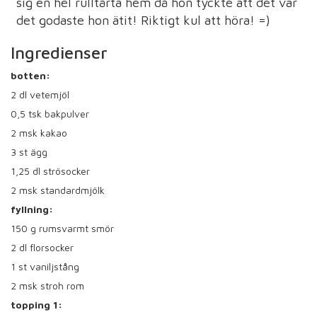
sig en hel rulltårta hem då hon tyckte att det var
det godaste hon ätit! Riktigt kul att höra! =)
Ingredienser
botten:
2
dl vetemjöl
0,5
tsk bakpulver
2
msk kakao
3
st ägg
1,25
dl strösocker
2
msk standardmjölk
fyllning:
150
g rumsvarmt smör
2
dl florsocker
1
st vaniljstång
2
msk stroh rom
topping 1: