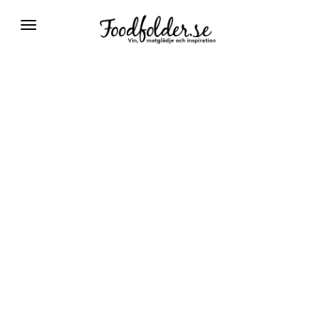
Växla
navigering