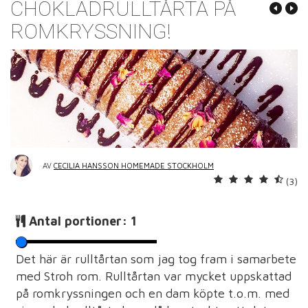
CHOKLADRULLTÅRTA PÅ
ROMKRYSSNING!
AV
CECILIA HANSSON HOMEMADE STOCKHOLM
(3)
Antal portioner:
1
Det här är rulltårtan som jag tog fram i samarbete
med Stroh rom. Rulltårtan var mycket uppskattad
på romkryssningen och en dam köpte t.o.m. med