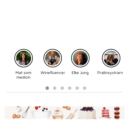
Mat som
Winefluencer
Elke Jung
Pralinsystrarna
medicin