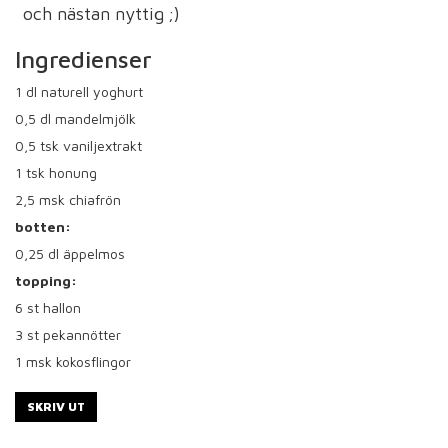
och nästan nyttig ;)
Ingredienser
1
dl naturell yoghurt
0,5
dl mandelmjölk
0,5
tsk vaniljextrakt
1
tsk honung
2,5
msk chiafrön
botten:
0,25
dl äppelmos
topping:
6
st hallon
3
st pekannötter
1
msk kokosflingor
SKRIV UT