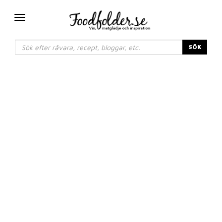
Växla
navigering
SÖK