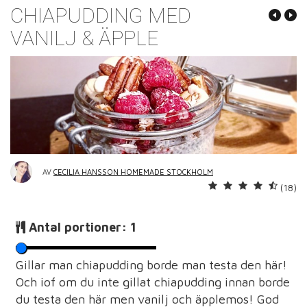
CHIAPUDDING MED
VANILJ & ÄPPLE
AV
CECILIA HANSSON HOMEMADE STOCKHOLM
(18)
Antal portioner:
1
Gillar man chiapudding borde man testa den här!
Och iof om du inte gillat chiapudding innan borde
du testa den här men vanilj och äpplemos! God