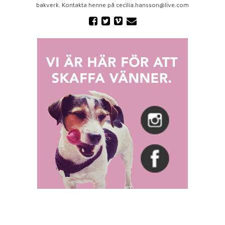
bakverk. Kontakta henne på cecilia.hansson@live.com