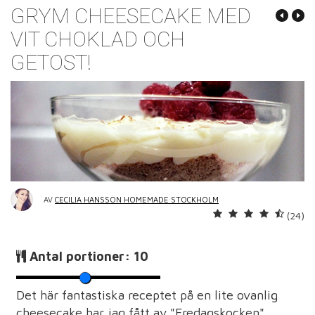
GRYM CHEESECAKE MED
VIT CHOKLAD OCH
GETOST!
AV
CECILIA HANSSON HOMEMADE STOCKHOLM
(24)
Antal portioner:
10
Det här fantastiska receptet på en lite ovanlig
cheesecake har jag fått av "Fredagskocken"