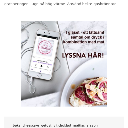
gratineringen i ugn på hög värme. Använd hellre gasbrännare.
baka
cheescake
getost
vit choklad
mattias larsson