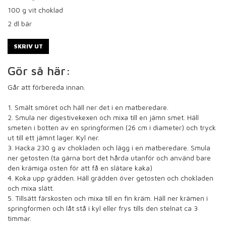
100
g vit choklad
2
dl bär
SKRIV UT
Gör så här:
Går att förbereda innan.
1. Smält smöret och häll ner det i en matberedare.
2. Smula ner digestivekexen och mixa till en jämn smet. Häll
smeten i botten av en springformen (26 cm i diameter) och tryck
ut till ett jämnt lager. Kyl ner.
3. Hacka 230 g av chokladen och lägg i en matberedare. Smula
ner getosten (ta gärna bort det hårda utanför och använd bare
den krämiga osten för att få en slätare kaka)
4. Koka upp grädden. Häll grädden över getosten och chokladen
och mixa slätt.
5. Tillsätt färskosten och mixa till en fin kräm. Häll ner krämen i
springformen och låt stå i kyl eller frys tills den stelnat ca 3
timmar.