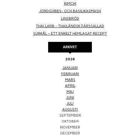
KIMCHI
JORDGUBBS- OCH BASILIKASMASH
LINSBRÖD
THAI LARB - THAILÄNDSK FÄRSSALLAD
SURKÅL – ETT ENKELT HEMLAGAT RECEPT
ARKIVET
2026
JANUARI
FEBRUARI
MARS
APRIL
MAJ
JUNI
JULI
AUGUSTI
SEPTEMBER
OKTOBER
NOVEMBER
DECEMBER