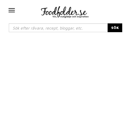
Växla
navigering
SÖK