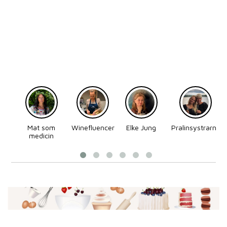
Mat som
Winefluencer
Elke Jung
Pralinsystrarna
medicin