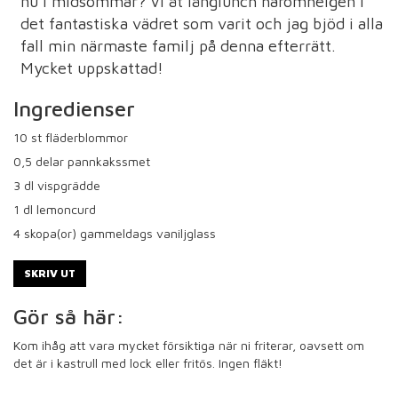
nu i midsommar? Vi åt långlunch häromhelgen i
det fantastiska vädret som varit och jag bjöd i alla
fall min närmaste familj på denna efterrätt.
Mycket uppskattad!
Ingredienser
10
st fläderblommor
0,5
delar pannkakssmet
3
dl vispgrädde
1
dl lemoncurd
4
skopa(or) gammeldags vaniljglass
SKRIV UT
Gör så här:
Kom ihåg att vara mycket försiktiga när ni friterar, oavsett om
det är i kastrull med lock eller fritös. Ingen fläkt!