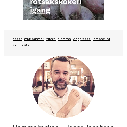
fläder
midsommar
fritera
blomma
vispgrädde
lemoncurd
vaniljglass