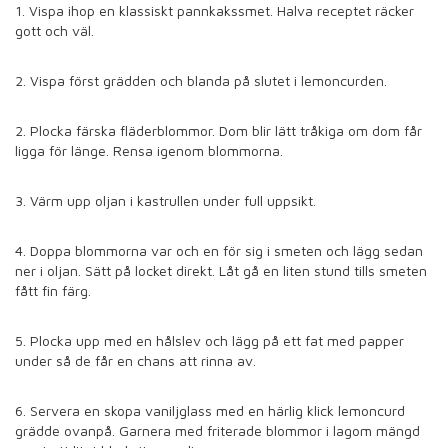
1. Vispa ihop en klassiskt pannkakssmet. Halva receptet räcker
gott och väl.
2. Vispa först grädden och blanda på slutet i lemoncurden.
2. Plocka färska fläderblommor. Dom blir lätt tråkiga om dom får
ligga för länge. Rensa igenom blommorna.
3. Värm upp oljan i kastrullen under full uppsikt.
4. Doppa blommorna var och en för sig i smeten och lägg sedan
ner i oljan. Sätt på locket direkt. Låt gå en liten stund tills smeten
fått fin färg.
5. Plocka upp med en hålslev och lägg på ett fat med papper
under så de får en chans att rinna av.
6. Servera en skopa vaniljglass med en härlig klick lemoncurd
grädde ovanpå. Garnera med friterade blommor i lagom mängd