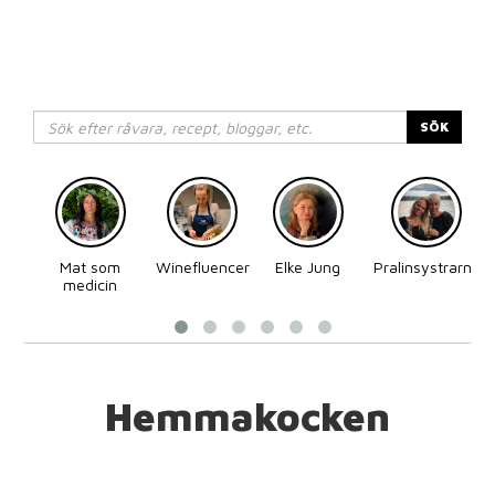
SÖK
Mat som
Winefluencer
Elke Jung
Pralinsystrarna
medicin
Hemmakocken