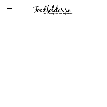
Växla
navigering