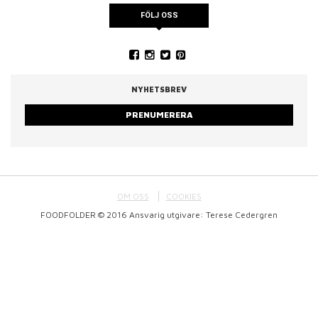
FÖLJ OSS
NYHETSBREV
PRENUMERERA
OM OSS
COOKIES
FOODFOLDER © 2016 Ansvarig utgivare: Terese Cedergren