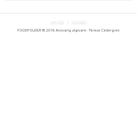
OM OSS
COOKIES
FOODFOLDER © 2016 Ansvarig utgivare: Terese Cedergren