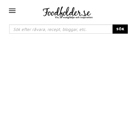
Växla
navigering
SÖK