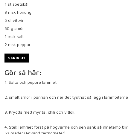
1
st spetskål
3
msk honung
5
dl vittvin
50
g smör
1
msk salt
2
msk peppar
SKRIV UT
Gör så här:
1. Salta och peppra lammet
2. smält smör i pannan och när det tystnat så lägg i lammbitarna
3. Krydda med mynta, chili och vitlök
4. Stek lammet först på högvärme och sen sänk så innetemp blir
52 grader (Använd termometer)