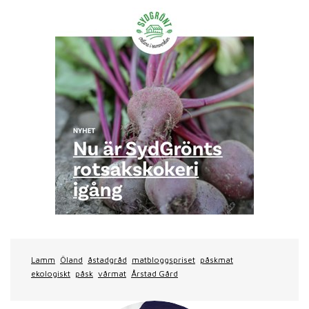
Lamm
Öland
åstadgråd
matbloggspriset
påskmat
ekologiskt
påsk
vårmat
Årstad Gård