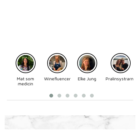
Mat som
Winefluencer
Elke Jung
Pralinsystrarna
medicin