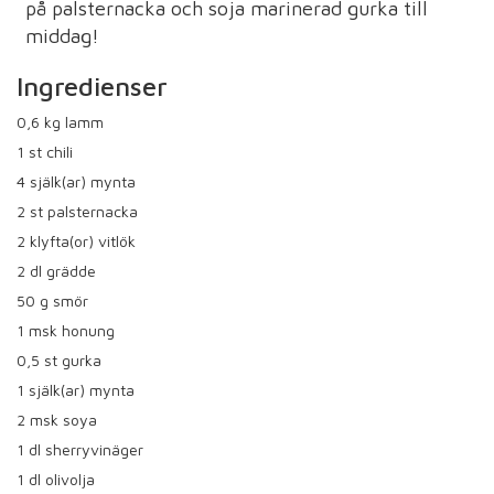
på palsternacka och soja marinerad gurka till
middag!
Ingredienser
0,6
kg lamm
1
st chili
4
själk(ar) mynta
2
st palsternacka
2
klyfta(or) vitlök
2
dl grädde
50
g smör
1
msk honung
0,5
st gurka
1
själk(ar) mynta
2
msk soya
1
dl sherryvinäger
1
dl olivolja