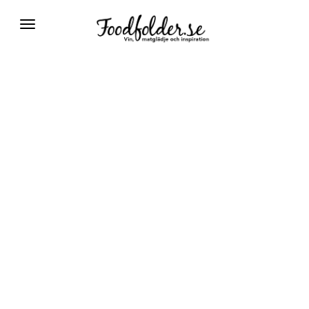
Växla
navigering