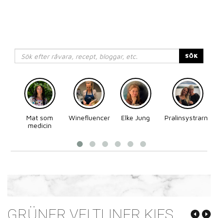
SÖK
Mat som
Winefluencer
Elke Jung
Pralinsystrarna
medicin
GRÜNER VELTLINER KIES