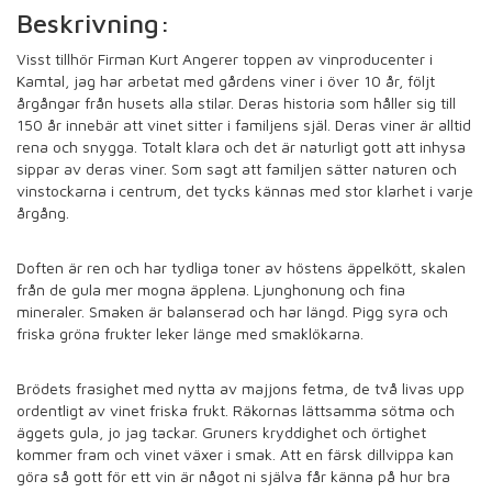
Beskrivning:
Visst tillhör Firman Kurt Angerer toppen av vinproducenter i
Kamtal, jag har arbetat med gårdens viner i över 10 år, följt
årgångar från husets alla stilar. Deras historia som håller sig till
150 år innebär att vinet sitter i familjens själ. Deras viner är alltid
rena och snygga. Totalt klara och det är naturligt gott att inhysa
sippar av deras viner. Som sagt att familjen sätter naturen och
vinstockarna i centrum, det tycks kännas med stor klarhet i varje
årgång.
Doften är ren och har tydliga toner av höstens äppelkött, skalen
från de gula mer mogna äpplena. Ljunghonung och fina
mineraler. Smaken är balanserad och har längd. Pigg syra och
friska gröna frukter leker länge med smaklökarna.
Brödets frasighet med nytta av majjons fetma, de två livas upp
ordentligt av vinet friska frukt. Räkornas lättsamma sötma och
äggets gula, jo jag tackar. Gruners kryddighet och örtighet
kommer fram och vinet växer i smak. Att en färsk dillvippa kan
göra så gott för ett vin är något ni själva får känna på hur bra