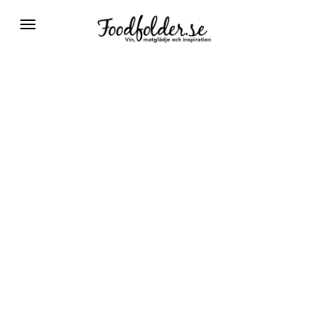
Växla
navigering