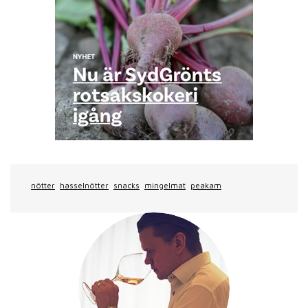
nötter
hasselnötter
snacks
mingelmat
peakam