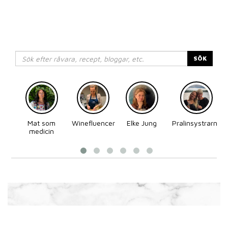
SÖK
Mat som
Winefluencer
Elke Jung
Pralinsystrarna
medicin