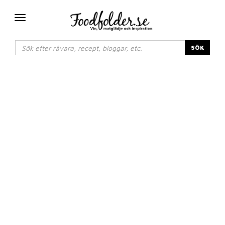
Växla
navigering
SÖK