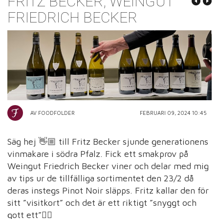
FRITZ BECKER, WEINGUT
FRIEDRICH BECKER
AV FOODFOLDER
FEBRUARI 09, 2024 10:45
Säg hej 👋🏼 till Fritz Becker sjunde generationens
vinmakare i södra Pfalz. Fick ett smakprov på
Weingut Friedrich Becker viner och delar med mig
av tips ur de tillfälliga sortimentet den 23/2 då
deras instegs Pinot Noir släpps. Fritz kallar den för
sitt ”visitkort” och det är ett riktigt ”snyggt och
gott ett”👌🏽