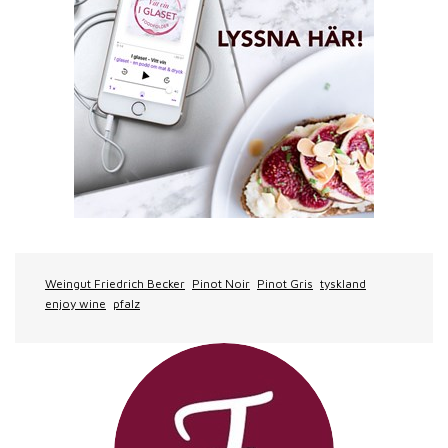
Weingut Friedrich Becker
Pinot Noir
Pinot Gris
tyskland
enjoy wine
pfalz