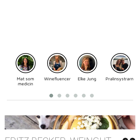
Mat som
Winefluencer
Elke Jung
Pralinsystrarna
medicin