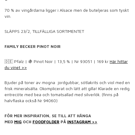
70 % av vingårdarna ligger i Alsace men de buteljeras som tyskt
vin.
SLÄPPS 23/2, TILLFÄLLIGA SORTIMENTET
FAMILY BECKER PINOT NOIR
🇩🇪 Pfalz | 🍇 Pinot Noir | 13,5 % | Nr 93051 | 169 kr
Här hittar
du vinet >>
Bjuder på toner av mogna
jordgubbar, sötlakrits och viol med en
frisk mineralsälta. Okomplicerat och lätt att gilla! Klarade en redig
entrecôte med bea och tomatsallad med silverlök. (finns på
halvflaska också Nr 94060)
FÖR MER INSPIRATION, SE TILL ATT HÄNGA
MED
MIG
OCH
FOODFOLDER
PÅ
INSTAGRAM >>