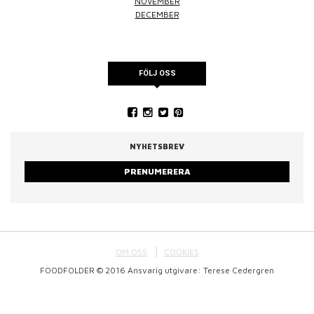
NOVEMBER
DECEMBER
FÖLJ OSS
NYHETSBREV
PRENUMERERA
OM OSS
COOKIES
FOODFOLDER © 2016 Ansvarig utgivare: Terese Cedergren