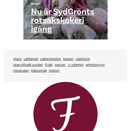
glass
Lättlagat
vattenmelon
banan
rawfood
utan tillsatt socker
frukt
cancer
c-vitamin
aminosyror
mineraler
hälsomat
melon