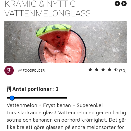
KRÄMIG & NYTTIG
VATTENMELONGLASS
(70)
AV
FOODFOLDER
Antal portioner:
2
Vattenmelon + Fryst banan = Superenkel
törstsläckande glass! Vattenmelonen ger en härlig
sötma och bananen en oerhörd krämighet. Det går
lika bra att göra glassen på andra melonsorter för