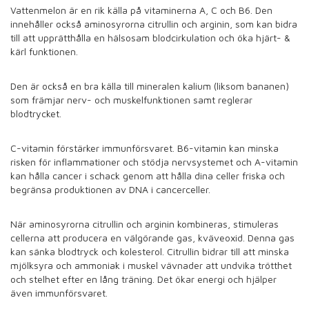
Vattenmelon är en rik källa på vitaminerna A, C och B6. Den
innehåller också aminosyrorna citrullin och arginin, som kan bidra
till att upprätthålla en hälsosam blodcirkulation och öka hjärt- &
kärl funktionen.
Den är också en bra källa till mineralen kalium (liksom bananen)
som främjar
nerv- och muskelfunktionen samt reglerar
blodtrycket.
C-vitamin förstärker immunförsvaret. B6-vitamin kan minska
risken för inflammationer och stödja nervsystemet och A-vitamin
kan hålla cancer i schack genom att hålla dina celler friska och
begränsa produktionen av DNA i cancerceller.
När aminosyrorna citrullin och arginin kombineras, stimuleras
cellerna att producera en välgörande gas, kväveoxid. Denna gas
kan sänka blodtryck och kolesterol. Citrullin bidrar till att minska
mjölksyra och ammoniak i muskel vävnader att undvika trötthet
och stelhet efter en lång träning. Det ökar energi och hjälper
även immunförsvaret.