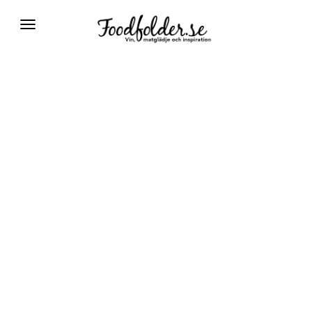
Växla
navigering