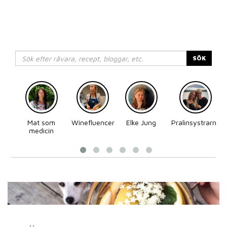
SÖK
Mat som
Winefluencer
Elke Jung
Pralinsystrarna
medicin