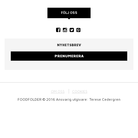
FÖLJ OSS
NYHETSBREV
PRENUMERERA
OM OSS
COOKIES
FOODFOLDER © 2016 Ansvarig utgivare: Terese Cedergren