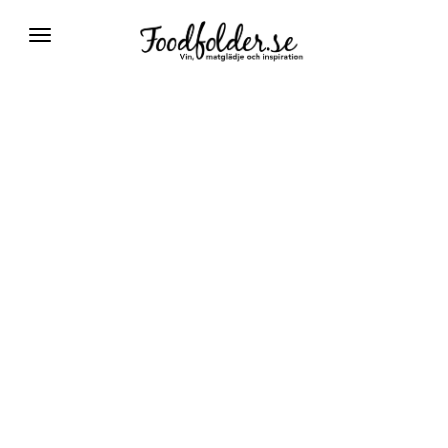
Växla
navigering