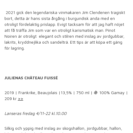
2021 gick den legendariska vinmakaren Jim Clendenen tragiskt
bort, detta är hans sista årgång i burgundisk anda med en
otroligt fördelaktig prislapp. Evigt tacksam för att jag haft nöjet
att få träffa Jim som var en otroligt karismatisk man. Pinot
Noiren är otroligt elegant och stilren med inslag av jordgubbar,
lakrits, kryddnejlika och sandelträ. Ett tips är att köpa ett gäng
för lagring.
JULIENAS CHÂTEAU FUISSÉ
2019 | Frankrike, Beaujolais |13,5% | 750 ml | 🍇 100% Gamay |
209 kr
>>
Lanseras fredag 4/11-22 kl.10.00
Silkig och yppig med inslag av skogshallon, jordgubbar, hallon,