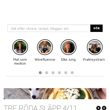
SÖK
Mat som
Winefluencer
Elke Jung
Pralinsystrarna
medicin
TRE RÖDA SLÄPP 4/11