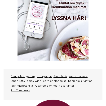
Beaujolais
gamay
bourgogne
Pinot Noir
santa barbara
johan lidby
enjoy wine
Côte Chalonnaise
beaujolais
vintips
lagringspotensial
Quaffable Wines
höst
vinter
Jim Clendenen