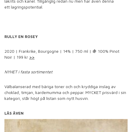
lakrits och kanel. Tillgänglig redan nu men har även denna
ett lagringspotential.
RULLY EN ROSEY
2020 | Frankrike, Bourgogne | 14% | 750 ml | 🍇 100% Pinot
Noir | 199 kr
>>
NYHET i fasta sortimentet
Välbalanserad med bäriga toner och och kryddiga inslag av
choklad, timjan, kardemumma och peppar. MYCKET prisvärd i sin
kategori, står högt på listan som nytt husvin.
LÄS ÄVEN