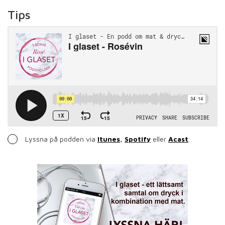
Tips
Lyssna på podden via
Itunes
,
Spotify
eller
Acast
.