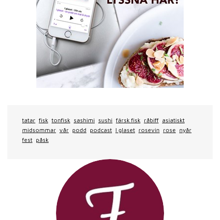
tatar
fisk
tonfisk
sashimi
sushi
färsk fisk
råbiff
asiatiskt
midsommar
vår
podd
podcast
I glaset
rosevin
rose
nyår
fest
påsk