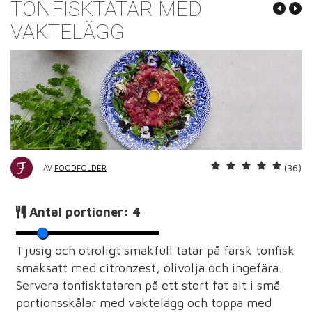
TONFISKTATAR MED
VAKTELÄGG
(36)
AV
FOODFOLDER
Antal portioner:
4
Tjusig och otroligt smakfull tatar på färsk tonfisk
smaksatt med citronzest, olivolja och ingefära.
Servera tonfisktataren på ett stort fat alt i små
portionsskålar med vaktelägg och toppa med