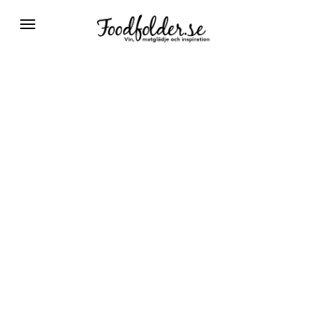
Växla
navigering