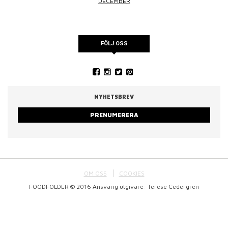
DECEMBER
FÖLJ OSS
NYHETSBREV
PRENUMERERA
OM OSS
COOKIES
FOODFOLDER © 2016 Ansvarig utgivare: Terese Cedergren