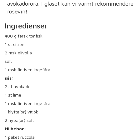
avokadoröra. I glaset kan vi varmt rekommendera
rosévin!
Ingredienser
400
g färsk tonfisk
1
st citron
2
msk olivolja
salt
1
msk finriven ingefära
sås:
2
st avokado
1
st lime
1
msk finriven ingefära
1
klyfta(or) vitlök
2
nypa(or) salt
tillbehör:
1
paket ruccola