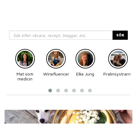
SÖK
Mat som
Winefluencer
Elke Jung
Pralinsystrarna
medicin