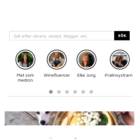
SÖK
Mat som
Winefluencer
Elke Jung
Pralinsystrarna
medicin