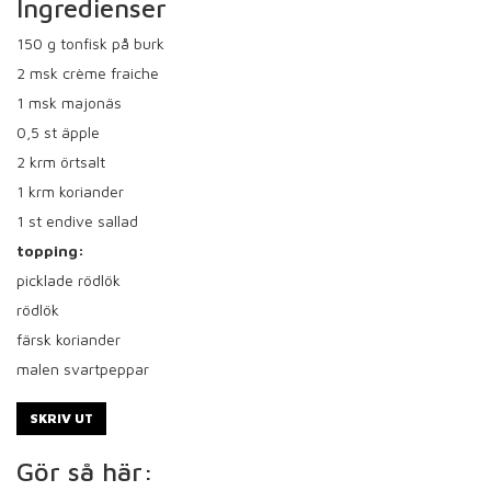
Ingredienser
150
g tonfisk på burk
2
msk crème fraiche
1
msk majonäs
0,5
st äpple
2
krm örtsalt
1
krm koriander
1
st endive sallad
topping:
picklade rödlök
rödlök
färsk koriander
malen svartpeppar
SKRIV UT
Gör så här: