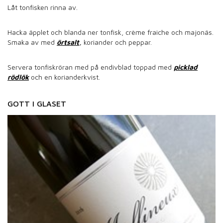
Låt tonfisken rinna av.
Hacka äpplet och blanda ner tonfisk, crème fraiche och majonäs.
Smaka av med
örtsalt
,
koriander
och peppar.
Servera tonfiskröran med på endivblad toppad med
picklad
rödlök
och en korianderkvist.
GOTT I GLASET