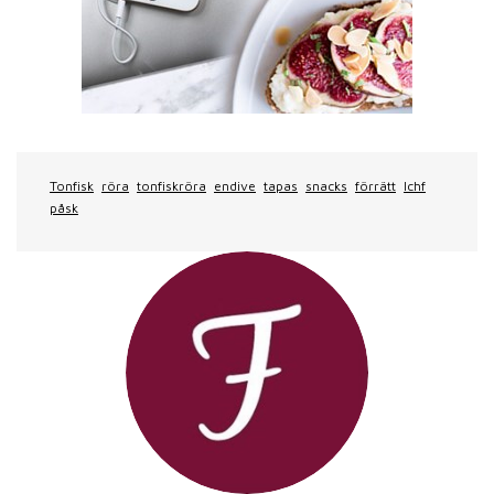
Tonfisk
röra
tonfiskröra
endive
tapas
snacks
förrätt
lchf
påsk