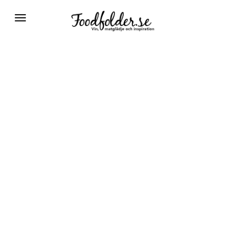
Växla
navigering