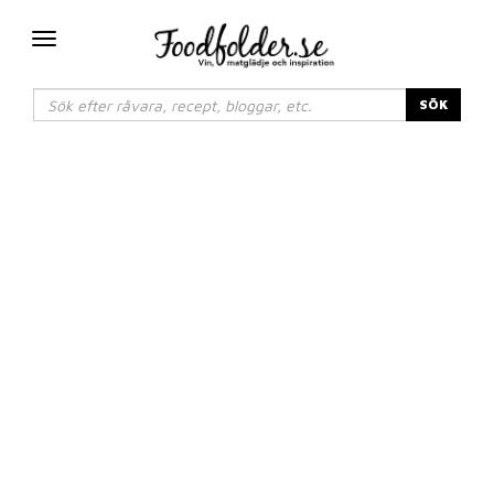
Växla
navigering
SÖK