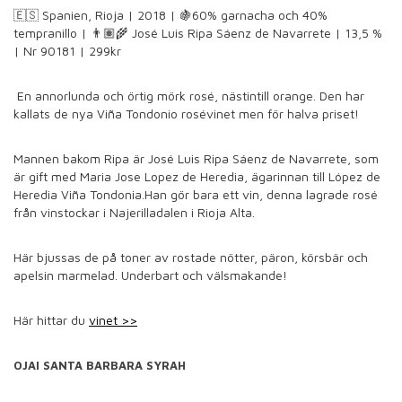
🇪🇸
Spanien, Rioja |
2018 |
🍇
60% garnacha och 40%
tempranillo |
👨🏽‍🌾
José Luis Ripa Sáenz de Navarrete
| 13,5 %
| Nr 90181
| 299kr
En a
nnorlunda och örtig mörk rosé, nästintill orange. Den har
kallats de nya Viña Tondonio rosévinet men för halva priset!
Mannen bakom Ripa är José Luis Ripa Sáenz de Navarrete, som
är gift med Maria Jose Lopez de Heredia, ägarinnan till
López de
Heredia
Viña Tondonia
.
Han gör bara ett vin, denna lagrade rosé
från vinstockar i Najerilladalen i Rioja Alta.
Här bjussas de på toner av rostade nötter, päron, körsbär och
apelsin marmelad. Underbart och välsmakande!
Här hittar du
vinet >>
OJAI
SANTA BARBARA SYRAH