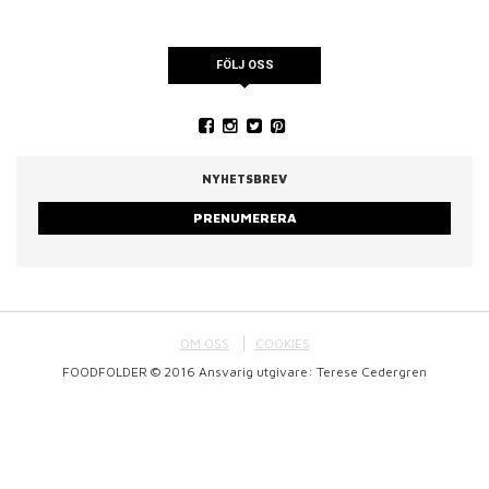
FÖLJ OSS
NYHETSBREV
PRENUMERERA
OM OSS
COOKIES
FOODFOLDER © 2016 Ansvarig utgivare: Terese Cedergren