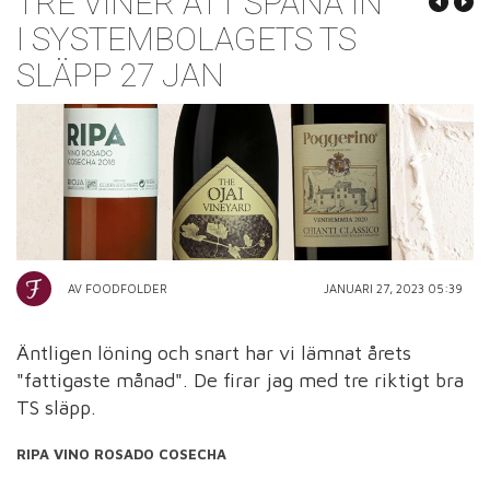
TRE VINER ATT SPANA IN
I SYSTEMBOLAGETS TS
SLÄPP 27 JAN
AV FOODFOLDER
JANUARI 27, 2023 05:39
Äntligen löning och snart har vi lämnat årets
"fattigaste månad". De firar jag med tre riktigt bra
TS släpp.
RIPA
VINO ROSADO COSECHA