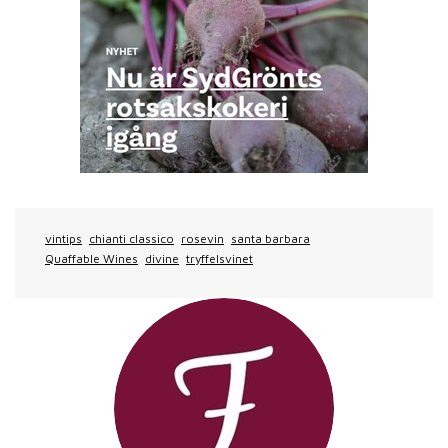
vintips
chianti classico
rosevin
santa barbara
Quaffable Wines
divine
tryffelsvinet