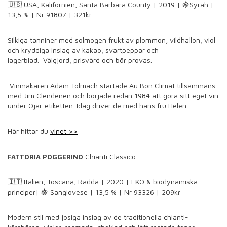
🇺🇸
USA, Kalifornien, Santa Barbara County | 2019 |
🍇
Syrah |
13,5 % | Nr 91807
| 321kr
Silkiga tanniner med solmogen frukt av plommon, vildhallon, viol
och kryddiga inslag av kakao, svartpeppar och
lagerblad.
Välgjord, prisvärd och bör provas.
Vinmakaren
Adam Tolmach startade Au Bon Climat tillsammans
med Jim Clendenen och började redan 1984 att göra sitt eget vin
under Ojai-etiketten. Idag driver de med hans fru Helen.
Här hittar du
vinet >>
Chianti Classico
FATTORIA POGGERINO
🇮🇹
Italien, Toscana, Radda | 2020 | EKO & biodynamiska
principer|
🍇
Sangiovese | 13,5 % | Nr 93326
| 209kr
Modern stil med
josiga
inslag av de traditionella chianti-