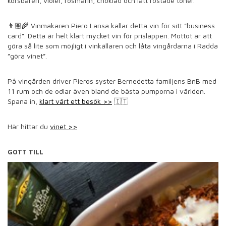
körsbären, violer, rosmarin, choklad och lätt rostade toner.
👨🏽‍🌾 Vinmakaren Piero Lansa kallar detta vin för sitt ”business
card”. Detta är helt klart mycket vin för prislappen. Mottot är att
göra så lite som möjligt i vinkällaren och låta vingårdarna i Radda
”göra vinet”.
På vingården driver Pieros syster Bernedetta familjens BnB med
11 rum och de odlar även bland de bästa pumporna i världen.
Spana in,
klart värt ett besök >>
🇮🇹
Här hittar du
vinet >>
GOTT TILL