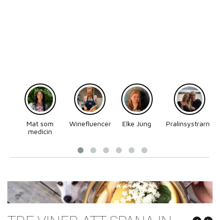
Mat som
Winefluencer
Elke Jung
Pralinsystrarna
medicin