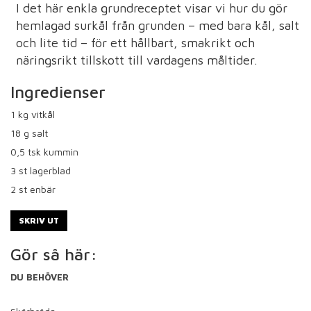
I det här enkla grundreceptet visar vi hur du gör
hemlagad surkål från grunden – med bara kål, salt
och lite tid – för ett hållbart, smakrikt och
näringsrikt tillskott till vardagens måltider.
Ingredienser
1
kg vitkål
18
g salt
0,5
tsk kummin
3
st lagerblad
2
st enbär
SKRIV UT
Gör så här:
DU BEHÖVER