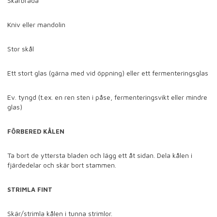
Skärbräda
Kniv eller mandolin
Stor skål
Ett stort glas (gärna med vid öppning) eller ett fermenteringsglas
Ev. tyngd (t.ex. en ren sten i påse, fermenteringsvikt eller mindre
glas)
FÖRBERED KÅLEN
Ta bort de yttersta bladen och lägg ett åt sidan. Dela kålen i
fjärdedelar och skär bort stammen.
STRIMLA FINT
Skär/strimla kålen i tunna strimlor.