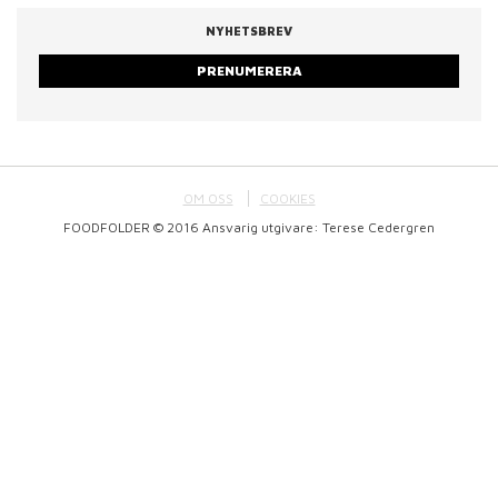
NYHETSBREV
PRENUMERERA
OM OSS
COOKIES
FOODFOLDER © 2016 Ansvarig utgivare: Terese Cedergren