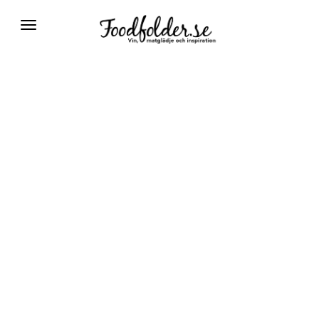
Växla
navigering