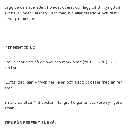
Lägg på den sparade kålbladet överst och lägg på din tyngd så
allt hålls under vätskan. Täck med tyg eller plastfolie och fäst
med gummiband.
FERMENTERING
Ställ glasburken på en sval och mörk plats (ca 18–22 °C) i 2–3
veckor.
”Lufta” dagligen – tryck ner kålen och släpp ut gaser med en ren
sked.
Smaka av efter 1–2 veckor – längre tid ger en starkare syrligare
smak.
TIPS FÖR PERFEKT SURKÅL