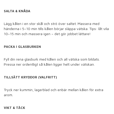
SALTA & KNÅDA
Lägg kålen i en stor skål och strö över saltet. Massera med
händerna i 5–10 min tills kålen börjar släppa vätska. Tips: låt vila
10–15 min och massera igen – det gör jobbet lättare!
PACKA I GLASBURKEN
Fyll din rena glasburk med kålen och all vätska som bildats.
Pressa ner ordentligt så kålen ligger helt under vätskan.
TILLSÄTT KRYDDOR (VALFRITT)
Tryck ner kummin, lagerblad och enbär mellan kålen för extra
arom.
VIKT & TÄCK