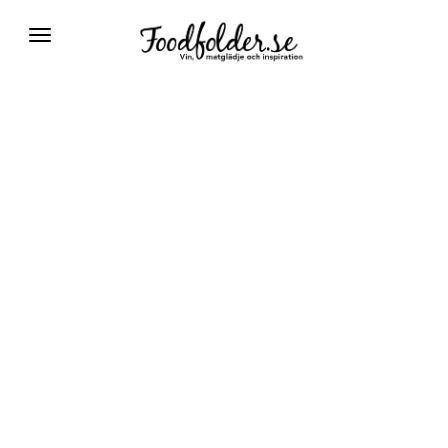
Växla
navigering