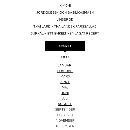
KIMCHI
JORDGUBBS- OCH BASILIKASMASH
LINSBRÖD
THAI LARB - THAILÄNDSK FÄRSSALLAD
SURKÅL – ETT ENKELT HEMLAGAT RECEPT
ARKIVET
2026
JANUARI
FEBRUARI
MARS
APRIL
MAJ
JUNI
JULI
AUGUSTI
SEPTEMBER
OKTOBER
NOVEMBER
DECEMBER