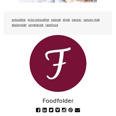
smoothie
grön smoothie
spenat
drink
cancer
cancer mat
ekologiskt
vegetarisk
rawfood
Foodfolder