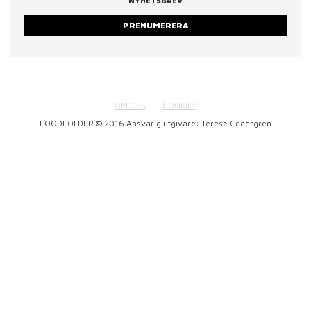
NYHETSBREV
PRENUMERERA
OM OSS
COOKIES
FOODFOLDER © 2016 Ansvarig utgivare: Terese Cedergren