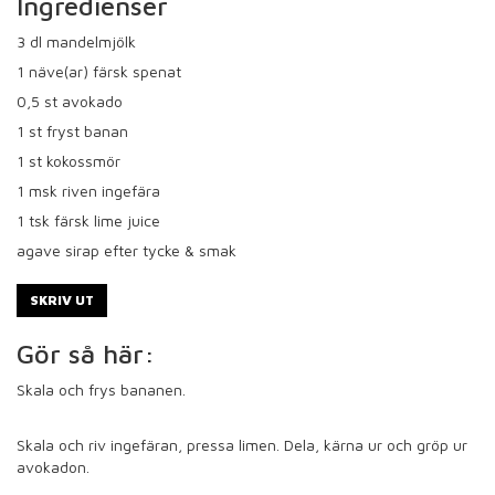
Ingredienser
3
dl mandelmjölk
1
näve(ar) färsk spenat
0,5
st avokado
1
st fryst banan
1
st kokossmör
1
msk riven ingefära
1
tsk färsk lime juice
agave sirap efter tycke & smak
SKRIV UT
Gör så här:
Skala och frys bananen.
Skala och riv ingefäran, pressa limen. Dela, kärna ur och gröp ur
avokadon.