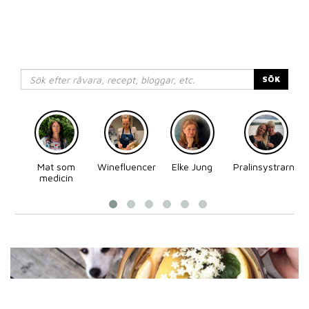
SÖK
Mat som
Winefluencer
Elke Jung
Pralinsystrarna
medicin