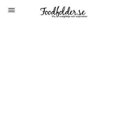
Växla
navigering