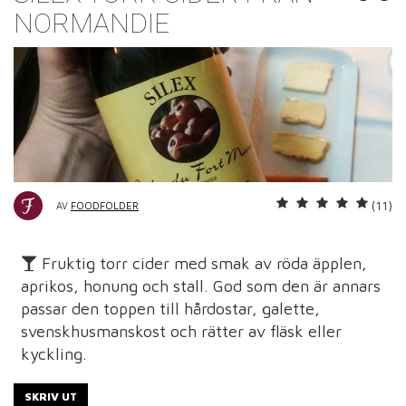
NORMANDIE
(11)
AV
FOODFOLDER
Fruktig torr cider med smak av röda äpplen,
aprikos, honung och stall. God som den är annars
passar den toppen till hårdostar, galette,
svenskhusmanskost och rätter av fläsk eller
kyckling.
SKRIV UT