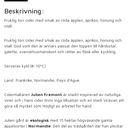
Beskrivning:
Fruktig torr cider med smak av röda äpplen, aprikos, honung och
stall.
Fruktig torr cider med smak av röda äpplen, aprikos, honung och
stall. God som den är annars passar den toppen till hårdostar,
galette, svenskhusmanskost och rätter av fläsk eller kyckling.
Serveras kyld (8-10°C)
Land: Frankrike, Normandie, Pays d'Ague.
Cidermakaren
Julien Frémont
är starkt inspirerad av naturliga
viner och i hans cider finns inga tillsatser och en stark strävan att
göra så mycket som möjligt av arbetet för hand.
Julien gård är
ekologisk
med 15 hektar högväxande gamla
äppelsorter i
Normandie
. Den del av trädgården där han plockar