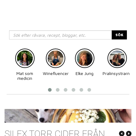
SÖK
Mat som
Winefluencer
Elke Jung
Pralinsystrarna
medicin
SILEX TORR CIDER FRÅN