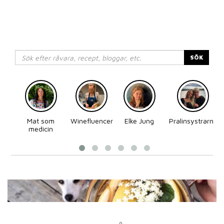
SÖK
Mat som
Winefluencer
Elke Jung
Pralinsystrarna
medicin