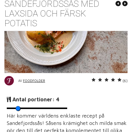
SANDEFJORDSSÅS MED
LAXSIDA OCH FÄRSK
POTATIS
(6)
AV
FOODFOLDER
Antal portioner:
4
Här kommer världens enklaste recept på
Sandefjordssås! Såsens krämighet och milda smak
gör den till det perfekta komplementet till olika