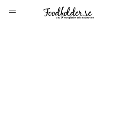
Växla
navigering