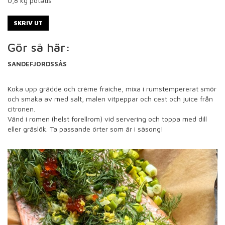
0,8
kg potatis
SKRIV UT
Gör så här:
SANDEFJORDSSÅS
Koka upp grädde och crème fraiche, mixa i rumstempererat smör
och smaka av med salt, malen vitpeppar och cest och juice från
citronen.
Vänd i romen (helst forellrom) vid servering och toppa med dill
eller gräslök. Ta passande örter som är i säsong!