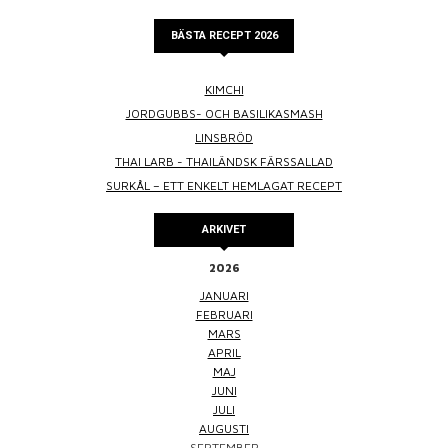
BÄSTA RECEPT 2026
KIMCHI
JORDGUBBS- OCH BASILIKASMASH
LINSBRÖD
THAI LARB - THAILÄNDSK FÄRSSALLAD
SURKÅL – ETT ENKELT HEMLAGAT RECEPT
ARKIVET
2026
JANUARI
FEBRUARI
MARS
APRIL
MAJ
JUNI
JULI
AUGUSTI
SEPTEMBER