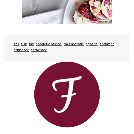
sås
fisk
lax
sandefjordssås
färskpotatis
sparris
sommar
primörer
semester