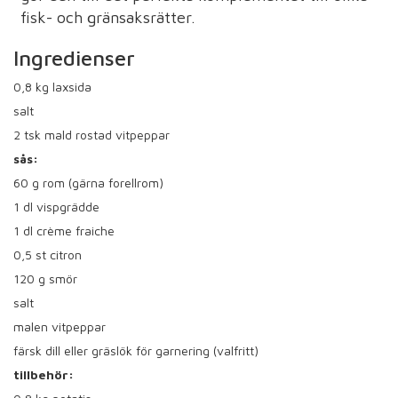
fisk- och gränsaksrätter.
Ingredienser
0,8
kg laxsida
salt
2
tsk mald rostad vitpeppar
sås:
60
g rom (gärna forellrom)
1
dl vispgrädde
1
dl crème fraiche
0,5
st citron
120
g smör
salt
malen vitpeppar
färsk dill eller gräslök för garnering (valfritt)
tillbehör: