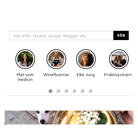
SÖK
Mat som
Winefluencer
Elke Jung
Pralinsystrarna
medicin