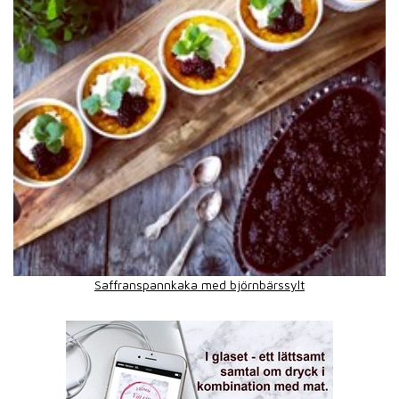
Saffranspannkaka med björnbärssylt