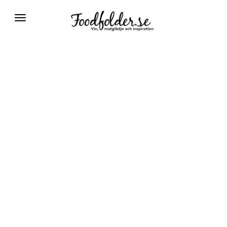
Växla
navigering