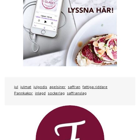
jul
julmat
julgodis
apelsiner
saffran
fattiga riddare
Pannkakor
inlagd
sockerlag
saffranslag