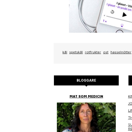
kål
spetskål
rotfrukter
ost
hasselnötter
BLOGGARE
BITTANS MAT
MAT SOM MEDICIN
KI
J
L
TH
SU
R