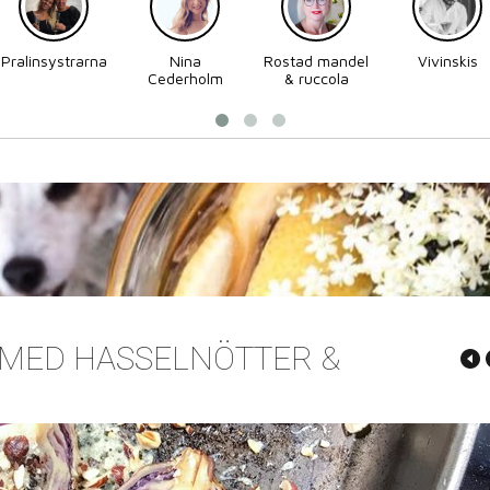
Pralinsystrarna
Nina
Rostad mandel
Vivinskis
Cederholm
& ruccola
 MED HASSELNÖTTER &