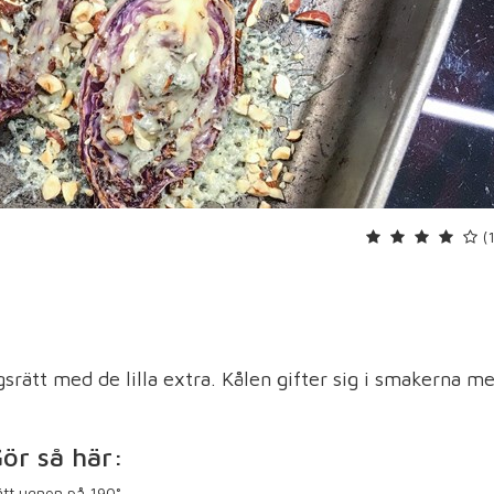
(
srätt med de lilla extra. Kålen gifter sig i smakerna m
ör så här:
ätt ugnen på 190°.