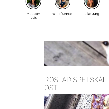
Mat som
Winefluencer
Elke Jung
medicin
ROSTAD SPETSKÅL
OST