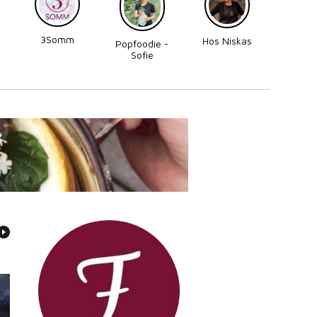
3Somm
Made
Hos Niskas
Popfoodie -
Perni
Sofie
Zettergren
Bonnevier