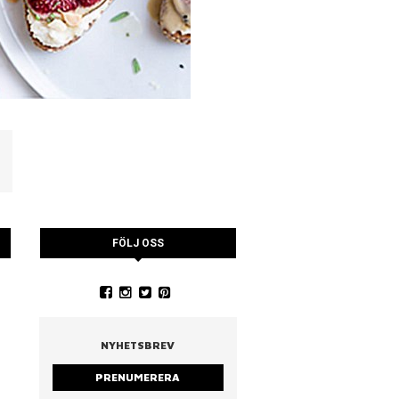
FÖLJ OSS
YSTRARNA
NINA CEDERHOLM
PIA WALL ROSTAD MA
RUCCOLA
NYHETSBREV
PRENUMERERA