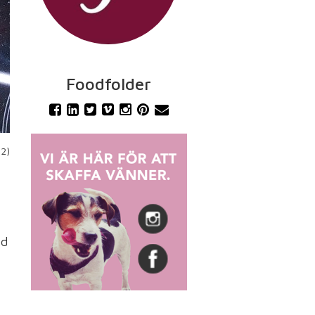
Foodfolder
12)
ed