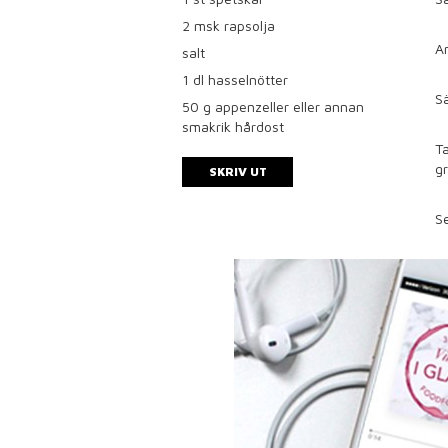
2
msk rapsolja
An
salt
1
dl hasselnötter
Sä
50
g appenzeller eller annan
smakrik hårdost
Ta
gr
SKRIV UT
Se