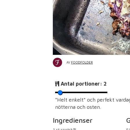
AV
FOODFOLDER
Antal portioner:
2
"Helt enkelt" och perfekt vardag
nötterna och osten.
Ingredienser
G
1
st spetskål
S