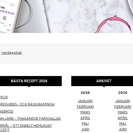
vardagsmat
BÄSTA RECEPT 2026
ARKIVET
2026
2025
MCHI
WINEFLUENCER
ELKE JUNG
PRALINS
JANUARI
JANUARI
ORDGUBBS- OCH BASILIKASMASH
FEBRUARI
FEBRUARI
INSBRÖD
MARS
MARS
APRIL
APRIL
AI LARB - THAILÄNDSK FÄRSSALLAD
MAJ
MAJ
RKÅL – ETT ENKELT HEMLAGAT
JUNI
JUNI
ECEPT