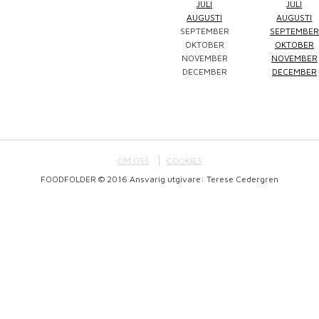
JULI
JULI
AUGUSTI
AUGUSTI
SEPTEMBER
SEPTEMBER
Winefluencer
Elke Jung
Pralinsy
OKTOBER
OKTOBER
NOVEMBER
NOVEMBER
DECEMBER
DECEMBER
OM OSS
COOKIES
FOODFOLDER © 2016 Ansvarig utgivare: Terese Cedergren