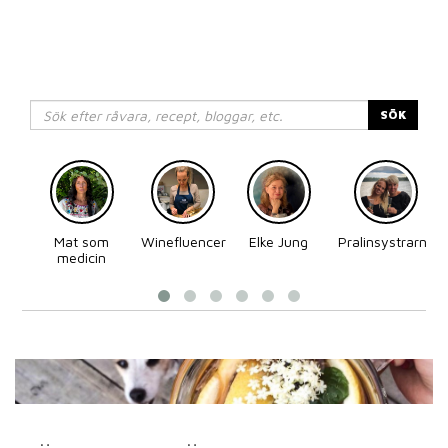
SÖK
Mat som
Winefluencer
Elke Jung
Pralinsystrarna
medicin