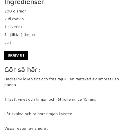
Ingredienser
200
g smör
2
dl rödvin
1
silverlök
1
själk(ar) timjan
salt
SKRIV UT
Gör så här:
Hacka/riv löken fint och fräs mjuk i en matsked av smöret i en
panna.
Tillsätt vinet och timjan och låt koka in, ca 15 min.
Låt svalna och ta bort timjan kvisten.
Vispa resten av smöret.