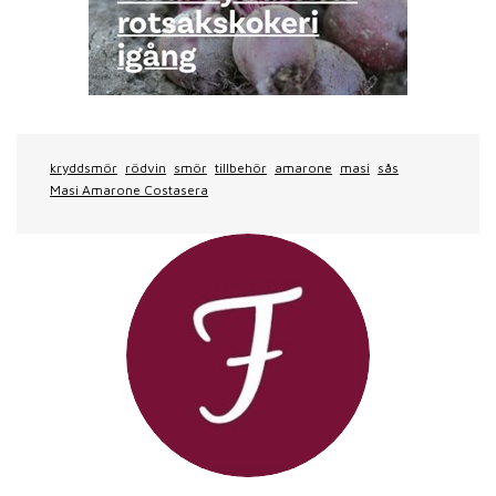
kryddsmör
rödvin
smör
tillbehör
amarone
masi
sås
Masi Amarone Costasera