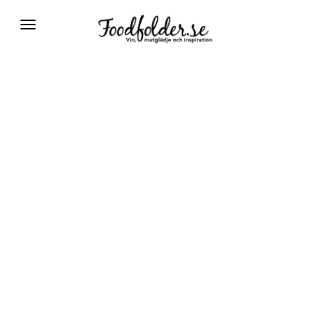
Växla
navigering