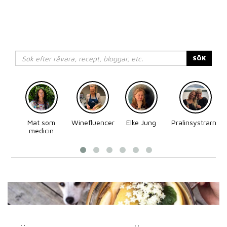
SÖK
Mat som
Winefluencer
Elke Jung
Pralinsystrarna
medicin