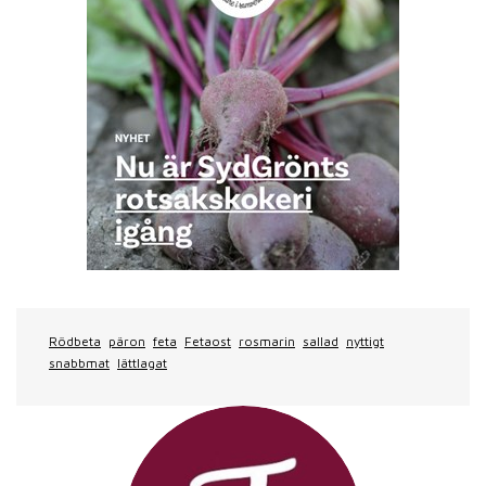
Rödbeta
päron
feta
Fetaost
rosmarin
sallad
nyttigt
snabbmat
lättlagat