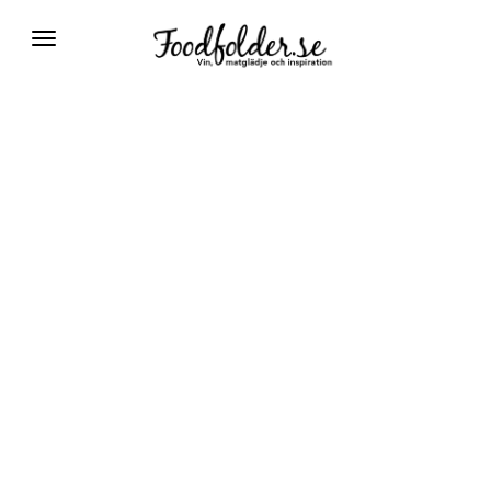
Växla
navigering