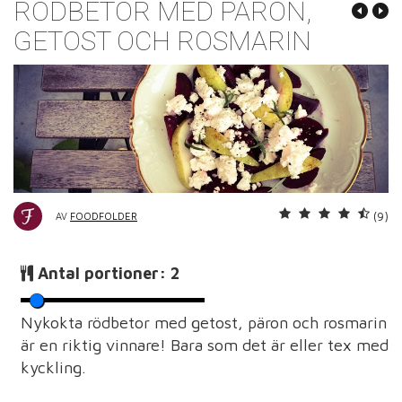
RÖDBETOR MED PÄRON,
GETOST OCH ROSMARIN
(9)
AV
FOODFOLDER
Antal portioner:
2
Nykokta rödbetor med getost, päron och rosmarin
är en riktig vinnare! Bara som det är eller tex med
kyckling.