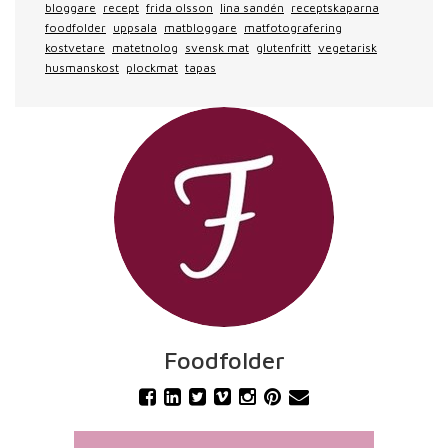
bloggare
recept
frida olsson
lina sandén
receptskaparna
foodfolder
uppsala
matbloggare
matfotografering
kostvetare
matetnolog
svensk mat
glutenfritt
vegetarisk
husmanskost
plockmat
tapas
Foodfolder