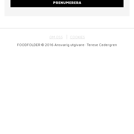
PRENUMERERA
OM OSS
COOKIES
FOODFOLDER © 2016 Ansvarig utgivare: Terese Cedergren