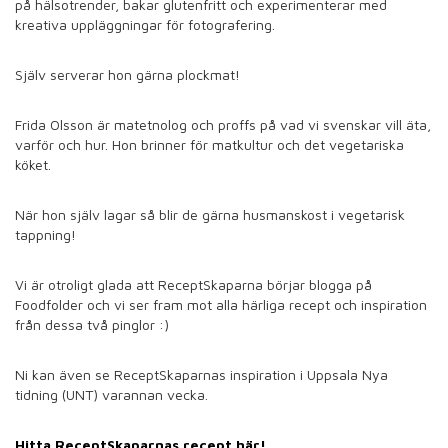
på hälsotrender, bakar glutenfritt och experimenterar med
kreativa uppläggningar för fotografering.
Själv serverar hon gärna plockmat!
Frida Olsson är matetnolog och proffs på vad vi svenskar vill äta,
varför och hur. Hon brinner för matkultur och det vegetariska
köket.
När hon själv lagar så blir de gärna husmanskost i vegetarisk
tappning!
Vi är otroligt glada att ReceptSkaparna börjar blogga på
Foodfolder och vi ser fram mot alla härliga recept och inspiration
från dessa två pinglor :)
Ni kan även se ReceptSkaparnas inspiration i Uppsala Nya
tidning (UNT) varannan vecka.
Hitta ReceptSkaparnas recept här!