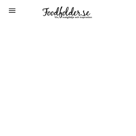
Växla
navigering