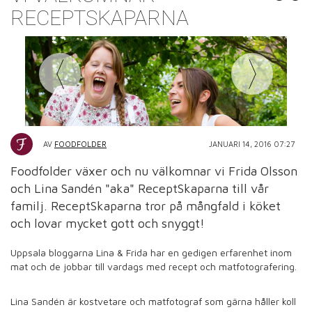
RECEPTSKAPARNA
AV
FOODFOLDER
JANUARI 14, 2016 07:27
Foodfolder växer och nu välkomnar vi Frida Olsson
och Lina Sandén "aka" ReceptSkaparna till vår
familj. ReceptSkaparna tror på mångfald i köket
och lovar mycket gott och snyggt!
Uppsala bloggarna Lina & Frida har en gedigen erfarenhet inom
mat och de jobbar till vardags med recept och matfotografering.
Lina Sandén är kostvetare och matfotograf som gärna håller koll