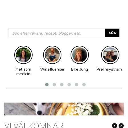
SÖK
Mat som
Winefluencer
Elke Jung
Pralinsystrarna
medicin
VI VÄLKOMNAR