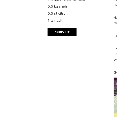
he
0,5
kg smör
0,5
st citron
Hä
1
tsk salt
me
SKRIV UT
Fi
Lä
i 
ty
G