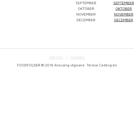
SEPTEMBER
SEPTEMBER
Winefluencer
Elke Jung
Pralinsy
OKTOBER
OKTOBER
NOVEMBER
NOVEMBER
DECEMBER
DECEMBER
OM OSS
COOKIES
FOODFOLDER © 2016 Ansvarig utgivare: Terese Cedergren