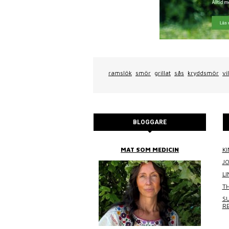
ramslök
smör
grillat
sås
kryddsmör
vil
BLOGGARE
BITTANS MAT
MAT SOM MEDICIN
KI
J
L
TH
SU
R