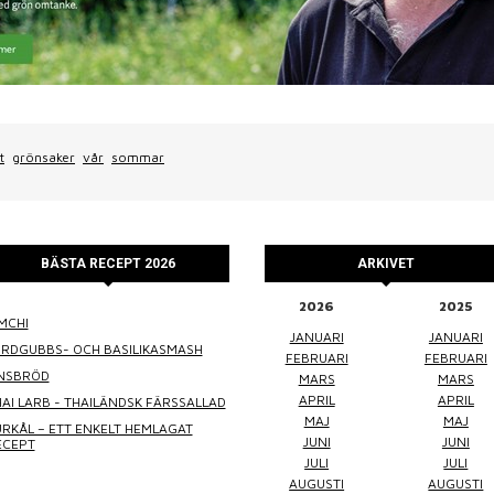
t
grönsaker
vår
sommar
BÄSTA RECEPT 2026
ARKIVET
2026
2025
MCHI
WINEFLUENCER
ELKE JUNG
PRALINS
JANUARI
JANUARI
ORDGUBBS- OCH BASILIKASMASH
FEBRUARI
FEBRUARI
INSBRÖD
MARS
MARS
APRIL
APRIL
AI LARB - THAILÄNDSK FÄRSSALLAD
MAJ
MAJ
RKÅL – ETT ENKELT HEMLAGAT
JUNI
JUNI
ECEPT
JULI
JULI
AUGUSTI
AUGUSTI