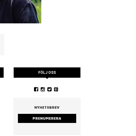
FÖLJ OSS
YSTRARNA
NINA CEDERHOLM
PIA WALL ROSTAD MA
RUCCOLA
NYHETSBREV
PRENUMERERA