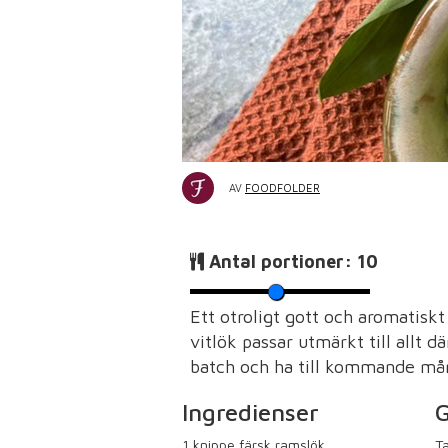
AV
FOODFOLDER
Antal portioner:
10
Ett otroligt gott och aromatis
vitlök passar utmärkt till allt d
batch och ha till kommande mån
Ingredienser
G
1
knippe färsk ramslök
Ta