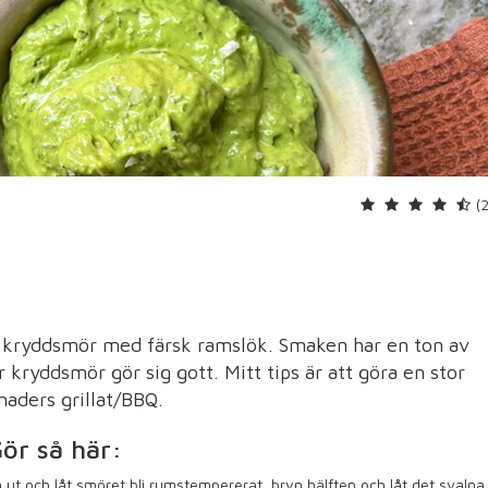
(
kt kryddsmör med färsk ramslök. Smaken har en ton av
är kryddsmör gör sig gott. Mitt tips är att göra en stor
aders grillat/BBQ.
ör så här:
 ut och låt smöret bli rumstempererat, bryn hälften och låt det svalna