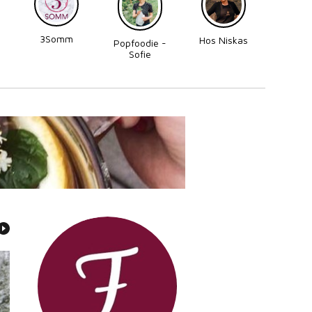
3Somm
Made
Hos Niskas
Popfoodie -
Perni
Sofie
Zettergren
Bonnevier