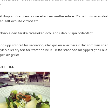
lt.
ll ihop smören i en bunke eller i en matberedare. Rör och vispa smöre
d salt och lite citronsaft.
nhacka den färska ramslöken och lägg i den. Vispa ordentligt.
gg upp smöret för servering eller gör en eller flera rullar som kan spa
kylen eller frysen för framtida bruk. Detta smör passar ypperligt till alla
per av grillat.
OTT TILL