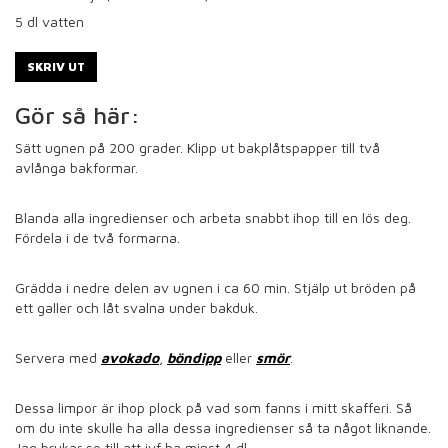
5
dl vatten
SKRIV UT
Gör så här:
Sätt ugnen på 200 grader. Klipp ut bakplåtspapper till två
avlånga bakformar.
Blanda alla ingredienser och arbeta snabbt ihop till en lös deg.
Fördela i de två formarna.
Grädda i nedre delen av ugnen i ca 60 min. Stjälp ut bröden på
ett galler och låt svalna under bakduk.
Servera med
avokado
,
böndipp
eller
smör
.
Dessa limpor är ihop plock på vad som fanns i mitt skafferi. Så
om du inte skulle ha alla dessa ingredienser så ta något liknande.
Jag brukar se till att ivf ha minst 4 dl