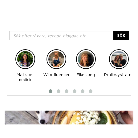
SÖK
Mat som
Winefluencer
Elke Jung
Pralinsystrarna
medicin