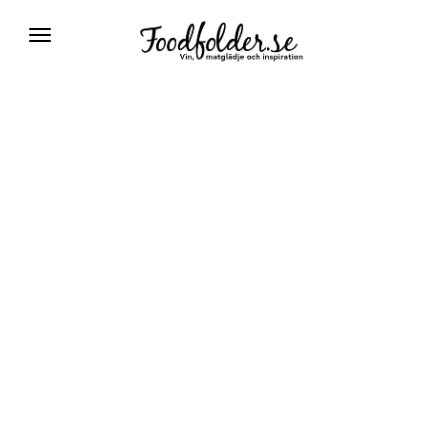
Växla
navigering