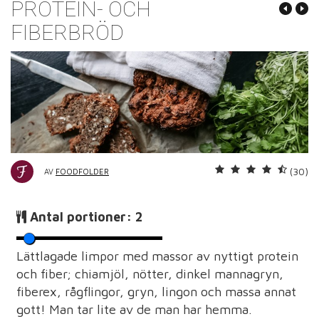
PROTEIN- OCH
FIBERBRÖD
(30)
AV
FOODFOLDER
Antal portioner:
2
Lättlagade limpor med massor av nyttigt protein
och fiber; chiamjöl, nötter, dinkel mannagryn,
fiberex, rågflingor, gryn, lingon och massa annat
gott! Man tar lite av de man har hemma.