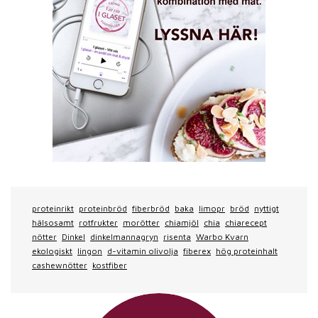
proteinrikt
proteinbröd
fiberbröd
baka
limopr
bröd
nyttigt
hälsosamt
rotfrukter
morötter
chiamjöl
chia
chiarecept
nötter
Dinkel
dinkelmannagryn
risenta
Warbo Kvarn
ekologiskt
lingon
d-vitamin olivolja
fiberex
hög proteinhalt
cashewnötter
kostfiber