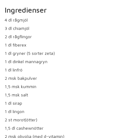
Ingredienser
4
dl rågmjöl
3
dl chiamjöl
2
dl rågflingor
1
dl fiberex
1
dl gryner (5 sorter zeta)
1
dl dinkel mannagryn
1
dl linfrö
2
msk bakpulver
1,5
msk kummin
1,5
msk salt
1
dl sirap
1
dl lingon
2
st morot(ötter)
1,5
dl cashewnötter
2
msk olivolja (med d-vitamin)