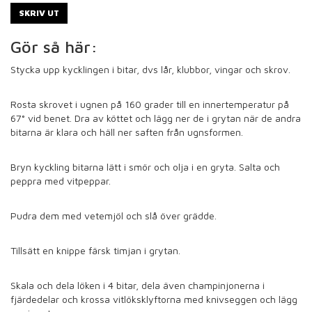
SKRIV UT
Gör så här:
Stycka upp kycklingen i bitar, dvs lår, klubbor, vingar och skrov.
Rosta skrovet i ugnen på 160 grader till en innertemperatur på
67° vid benet. Dra av köttet och lägg ner de i grytan när de andra
bitarna är klara och häll ner saften från ugnsformen.
Bryn kyckling bitarna lätt i smör och olja i en gryta. Salta och
peppra med vitpeppar.
Pudra dem med vetemjöl och slå över grädde.
Tillsätt en knippe färsk timjan i grytan.
Skala och dela löken i 4 bitar, dela även champinjonerna i
fjärdedelar och krossa vitlöksklyftorna med knivseggen och lägg