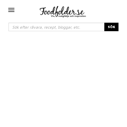
Växla
navigering
SÖK