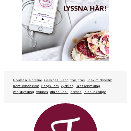
Poulet á la créme
Georges Blanc
fois gras
Joakim Nyholm
Kent Johansson
Bergs Lars
kyckling
Bressekyckling
majskyckling
Vonnas
din saluhall
bresse
la belle rouge