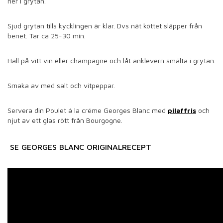
ner i grytan.
Sjud grytan tills kycklingen är klar. Dvs nät köttet släpper från
benet. Tar ca 25-30 min.
Häll på vitt vin eller champagne och låt anklevern smälta i grytan.
Smaka av med salt och vitpeppar.
Servera din Poulet á la créme Georges Blanc med
pilaffris
och
njut av ett glas rött från Bourgogne.
SE GEORGES BLANC ORIGINALRECEPT