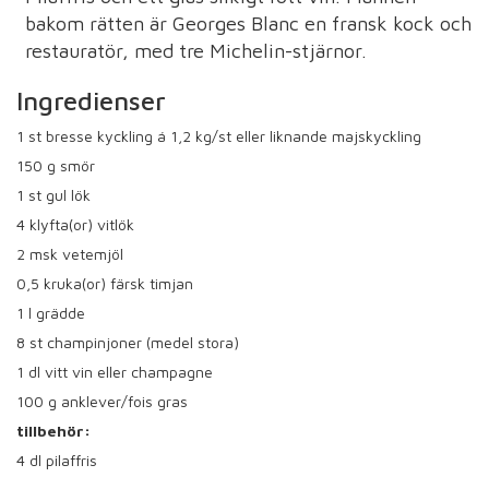
bakom rätten är Georges Blanc en fransk kock och
restauratör, med tre Michelin-stjärnor.
Ingredienser
1
st bresse kyckling á 1,2 kg/st eller liknande majskyckling
150
g smör
1
st gul lök
4
klyfta(or) vitlök
2
msk vetemjöl
0,5
kruka(or) färsk timjan
1
l grädde
8
st champinjoner (medel stora)
1
dl vitt vin eller champagne
100
g anklever/fois gras
tillbehör:
4
dl pilaffris