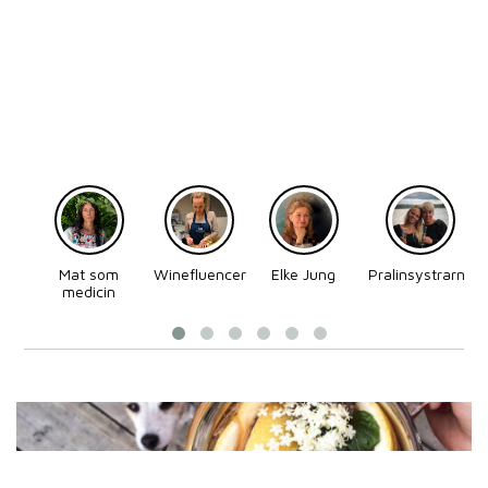
Mat som
Winefluencer
Elke Jung
Pralinsystrarna
medicin