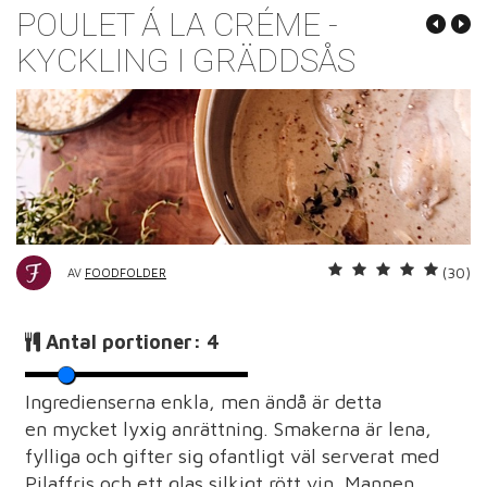
POULET Á LA CRÉME -
KYCKLING I GRÄDDSÅS
(30)
AV
FOODFOLDER
Antal portioner:
4
Ingredienserna enkla, men ändå är detta
en mycket lyxig anrättning. Smakerna är lena,
fylliga och gifter sig ofantligt väl serverat med
Pilaffris och ett glas silkigt rött vin. Mannen