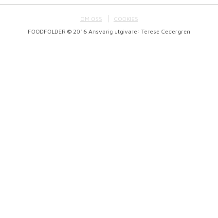
OM OSS
COOKIES
FOODFOLDER © 2016 Ansvarig utgivare: Terese Cedergren