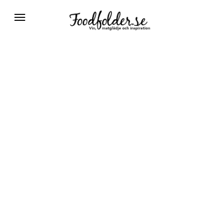
Växla
navigering