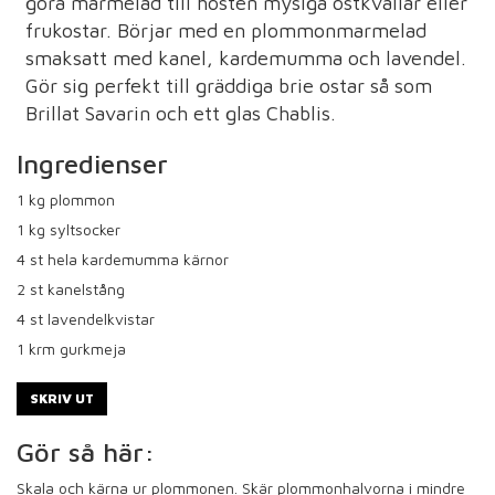
göra marmelad till hösten mysiga ostkvällar eller
frukostar. Börjar med en plommonmarmelad
smaksatt med kanel, kardemumma och lavendel.
Gör sig perfekt till gräddiga brie ostar så som
Brillat Savarin och ett glas Chablis.
Ingredienser
1
kg plommon
1
kg syltsocker
4
st hela kardemumma kärnor
2
st kanelstång
4
st lavendelkvistar
1
krm gurkmeja
SKRIV UT
Gör så här:
Skala och kärna ur plommonen. Skär plommonhalvorna i mindre