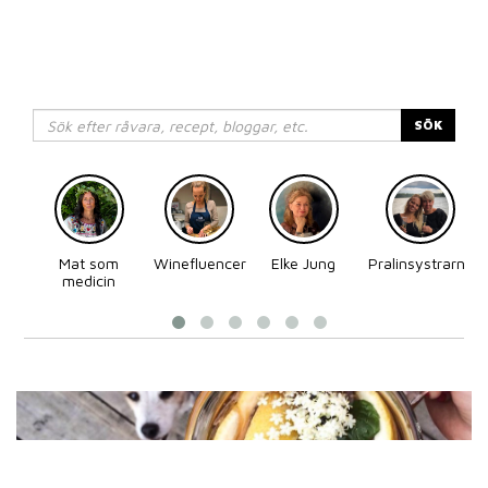
SÖK
Mat som
Winefluencer
Elke Jung
Pralinsystrarna
medicin