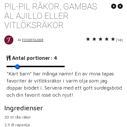
PIL-PIL RÄKOR, GAMBAS
AL AJILLO ELLER
VITLÖKSRÄKOR
(14)
AV
FOODFOLDER
Antal portioner:
4
"Kärt barn" har många namn! En av mina tapas
favoriter är vitlöksräkor i varm olja som jag
doppar brödet i. Servera med ett gott surdegsbröd
och din favorit rosé och njut!
Ingredienser
20
st råa räkor
2,5
dl rapsolja