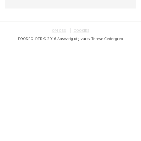
OM OSS
COOKIES
FOODFOLDER © 2016 Ansvarig utgivare: Terese Cedergren