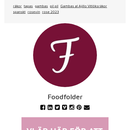
räkor
tapas
gambas
pil pil
Gambas al Ajillo Vitlöksräkor
spanskt
rosevin
rose 2023
Foodfolder