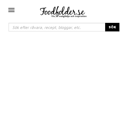
Växla
navigering
SÖK