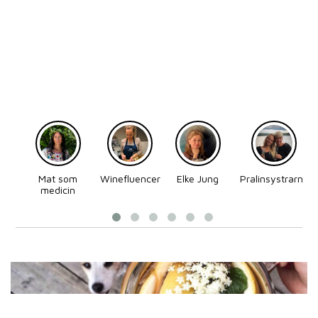
Mat som
Winefluencer
Elke Jung
Pralinsystrarna
medicin