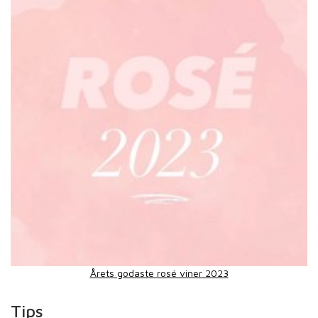
Årets godaste rosé viner 2023
Tips