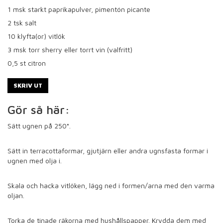
1
msk starkt paprikapulver, pimentón picante
2
tsk salt
10
klyfta(or) vitlök
3
msk torr sherry eller torrt vin (valfritt)
0,5
st citron
SKRIV UT
Gör så här:
Sätt ugnen på 250°.
Sätt in terracottaformar, gjutjärn eller andra ugnsfasta formar i
ugnen med olja i.
Skala och hacka vitlöken, lägg ned i formen/arna med den varma
oljan.
Torka de tinade räkorna med hushållspapper. Krydda dem med