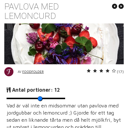
PAVLOVA MED
LEMONCURD
(17)
AV
FOODFOLDER
Antal portioner:
12
Vad är väl inte en midsommar utan pavlova med
jordgubbar och lemoncurd ;) Gjorde för ett tag
sedan en liknande tårta men då helt mjölkfri, byt
ut smöret i lemoncurden och grädden till