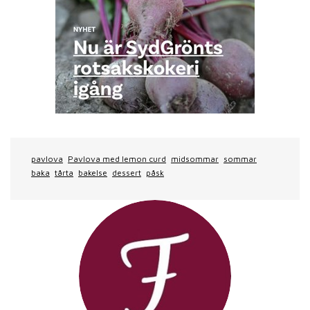
pavlova
Pavlova med lemon curd
midsommar
sommar
baka
tårta
bakelse
dessert
påsk