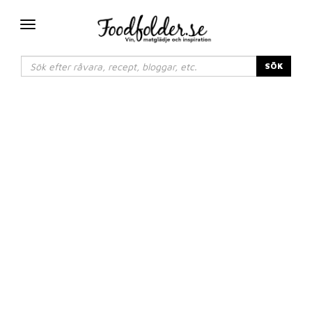
Växla
navigering
SÖK