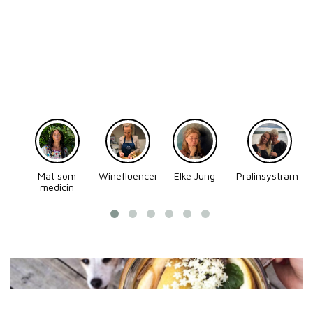
Mat som
Winefluencer
Elke Jung
Pralinsystrarna
medicin