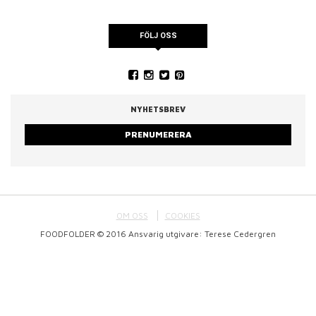
FÖLJ OSS
NYHETSBREV
PRENUMERERA
OM OSS
COOKIES
FOODFOLDER © 2016 Ansvarig utgivare: Terese Cedergren