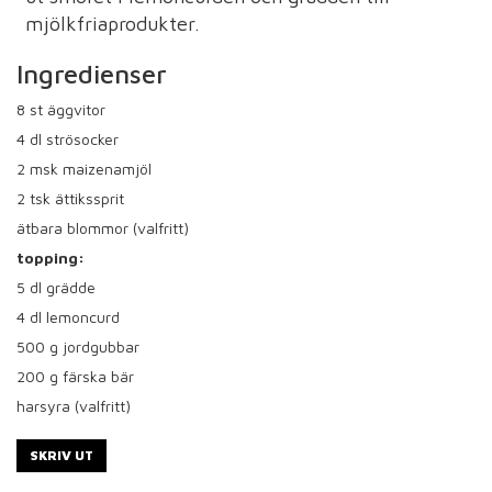
mjölkfriaprodukter.
Ingredienser
8
st äggvitor
4
dl strösocker
2
msk maizenamjöl
2
tsk ättikssprit
ätbara blommor (valfritt)
topping:
5
dl grädde
4
dl lemoncurd
500
g jordgubbar
200
g färska bär
harsyra (valfritt)
SKRIV UT