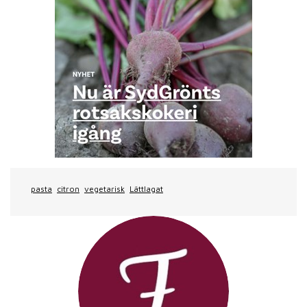
pasta
citron
vegetarisk
Lättlagat