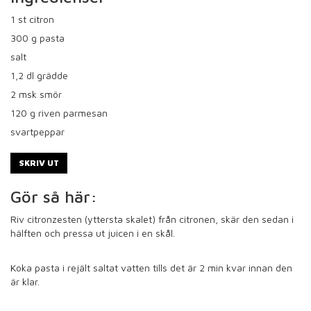
1
st citron
300
g pasta
salt
1,2
dl grädde
2
msk smör
120
g riven parmesan
svartpeppar
SKRIV UT
Gör så här:
Riv citronzesten (yttersta skalet) från citronen, skär den sedan i
hälften och pressa ut juicen i en skål.
Koka pasta i rejält saltat vatten tills det är 2 min kvar innan den
är klar.