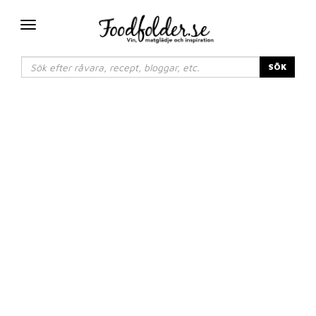
Växla
navigering
SÖK