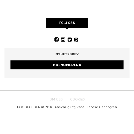
FÖLJ OSS
NYHETSBREV
PRENUMERERA
OM OSS
COOKIES
FOODFOLDER © 2016 Ansvarig utgivare: Terese Cedergren