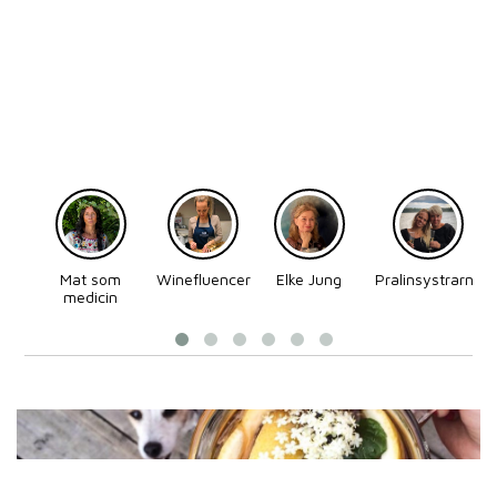
Mat som
Winefluencer
Elke Jung
Pralinsystrarna
medicin