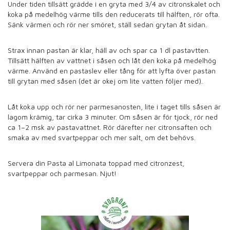
Under tiden tillsätt grädde i en gryta med 3/4 av citronskalet och
koka på medelhög värme tills den reducerats till hälften, rör ofta.
Sänk värmen och rör ner smöret, ställ sedan grytan åt sidan.
Strax innan pastan är klar, häll av och spar ca 1 dl pastavtten.
Tillsätt hälften av vattnet i såsen och låt den koka på medelhög
värme. Använd en pastaslev eller tång för att lyfta över pastan
till grytan med såsen (det är okej om lite vatten följer med).
Låt koka upp och rör ner parmesanosten, lite i taget tills såsen är
lagom krämig, tar cirka 3 minuter. Om såsen är för tjock, rör ned
ca 1–2 msk av pastavattnet. Rör därefter ner citronsaften och
smaka av med svartpeppar och mer salt, om det behövs.
Servera din Pasta al Limonata toppad med citronzest,
svartpeppar och parmesan. Njut!