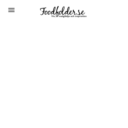
Växla
navigering