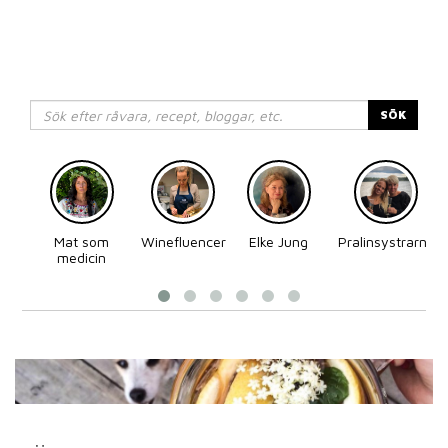
SÖK
Mat som
Winefluencer
Elke Jung
Pralinsystrarna
medicin