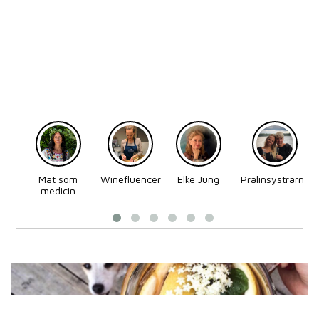
Mat som
Winefluencer
Elke Jung
Pralinsystrarna
medicin