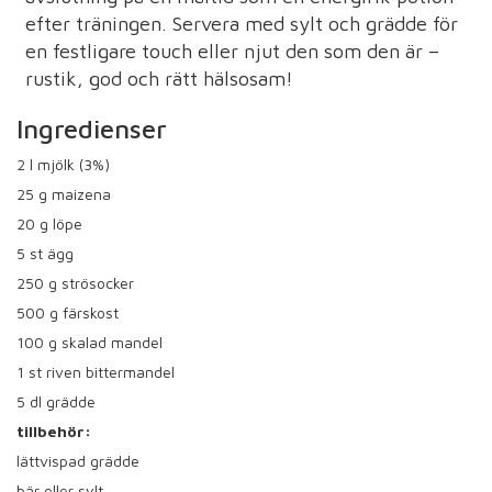
efter träningen. Servera med sylt och grädde för
en festligare touch eller njut den som den är –
rustik, god och rätt hälsosam!
Ingredienser
2
l mjölk (3%)
25
g maizena
20
g löpe
5
st ägg
250
g strösocker
500
g färskost
100
g skalad mandel
1
st riven bittermandel
5
dl grädde
tillbehör:
lättvispad grädde
bär eller sylt