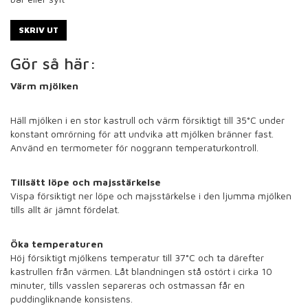
SKRIV UT
Gör så här:
Värm mjölken
Häll mjölken i en stor kastrull och värm försiktigt till 35°C under
konstant omrörning för att undvika att mjölken bränner fast.
Använd en termometer för noggrann temperaturkontroll.
Tillsätt löpe och majsstärkelse
Vispa försiktigt ner löpe och majsstärkelse i den ljumma mjölken
tills allt är jämnt fördelat.
Öka temperaturen
Höj försiktigt mjölkens temperatur till 37°C och ta därefter
kastrullen från värmen. Låt blandningen stå ostört i cirka 10
minuter, tills vasslen separeras och ostmassan får en
puddingliknande konsistens.