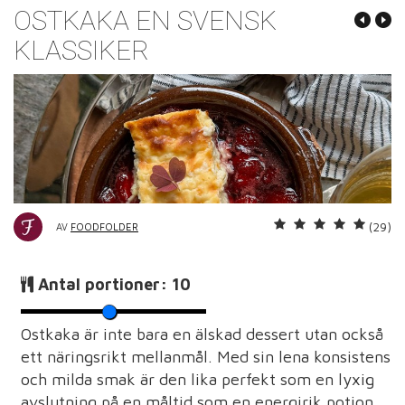
OSTKAKA EN SVENSK
KLASSIKER
(29)
AV
FOODFOLDER
Antal portioner:
10
Ostkaka är inte bara en älskad dessert utan också
ett näringsrikt mellanmål. Med sin lena konsistens
och milda smak är den lika perfekt som en lyxig
avslutning på en måltid som en energirik potion