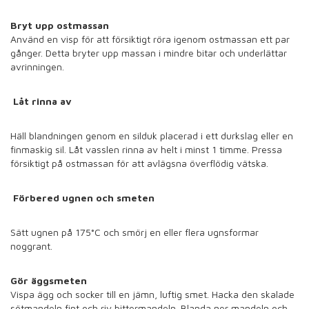
Bryt upp ostmassan
Använd en visp för att försiktigt röra igenom ostmassan ett par
gånger. Detta bryter upp massan i mindre bitar och underlättar
avrinningen.
Låt rinna av
Häll blandningen genom en silduk placerad i ett durkslag eller en
finmaskig sil. Låt vasslen rinna av helt i minst 1 timme. Pressa
försiktigt på ostmassan för att avlägsna överflödig vätska.
Förbered ugnen och smeten
Sätt ugnen på 175°C och smörj en eller flera ugnsformar
noggrant.
Gör äggsmeten
Vispa ägg och socker till en jämn, luftig smet. Hacka den skalade
sötmandeln fint och riv bittermandeln. Blanda ner mandeln och