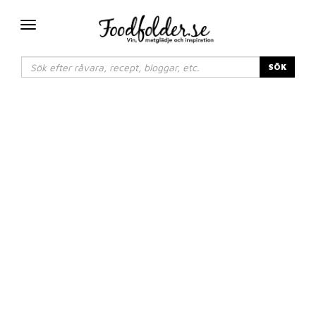
Växla
navigering
SÖK