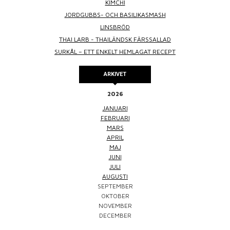
KIMCHI
JORDGUBBS- OCH BASILIKASMASH
LINSBRÖD
THAI LARB - THAILÄNDSK FÄRSSALLAD
SURKÅL – ETT ENKELT HEMLAGAT RECEPT
ARKIVET
2026
JANUARI
FEBRUARI
MARS
APRIL
MAJ
JUNI
JULI
AUGUSTI
SEPTEMBER
OKTOBER
NOVEMBER
DECEMBER