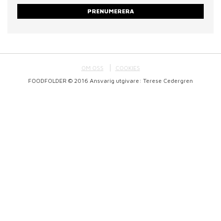
PRENUMERERA
OM OSS
COOKIES
FOODFOLDER © 2016 Ansvarig utgivare: Terese Cedergren