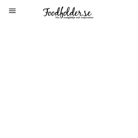
Växla
navigering