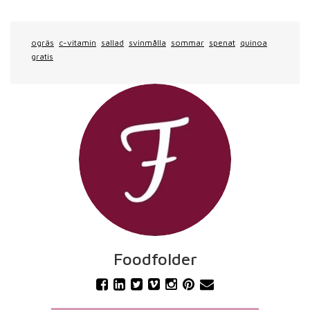
ogräs
c-vitamin
sallad
svinmålla
sommar
spenat
quinoa
gratis
Foodfolder