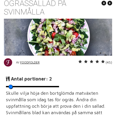
OGRÄSSALLAD PÅ
SVINMÅLLA
(45)
AV
FOODFOLDER
Antal portioner:
2
Skulle vilja höja den bortglömda matväxten
svinmålla som idag tas för ogräs. Ändra din
uppfattning och börja att prova den i din sallad.
Svinmållans blad kan användas på samma sätt