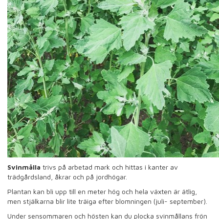
Svinmålla
trivs på arbetad mark och hittas i kanter av
trädgårdsland, åkrar och på jordhögar.
Plantan kan bli upp till en meter hög och hela växten är ätlig,
men stjälkarna blir lite träiga efter blomningen (juli- september).
Under sensommaren och hösten kan du plocka svinmållans frön