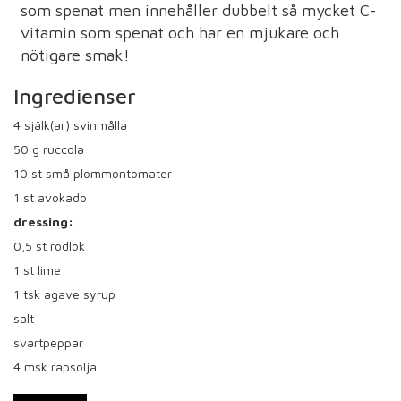
som spenat men innehåller dubbelt så mycket C-
vitamin som spenat och har en mjukare och
nötigare smak!
Ingredienser
4
själk(ar) svinmålla
50
g ruccola
10
st små plommontomater
1
st avokado
dressing:
0,5
st rödlök
1
st lime
1
tsk agave syrup
salt
svartpeppar
4
msk rapsolja