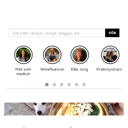
SÖK
Mat som
Winefluencer
Elke Jung
Pralinsystrarna
medicin