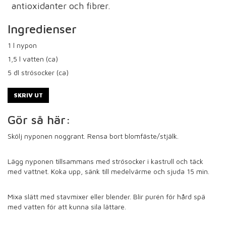
antioxidanter och fibrer.
Ingredienser
1
l nypon
1,5
l vatten (ca)
5
dl strösocker (ca)
SKRIV UT
Gör så här:
Skölj nyponen noggrant. Rensa bort blomfäste/stjälk.
Lägg nyponen tillsammans med strösocker i kastrull och täck
med vattnet. Koka upp, sänk till medelvärme och sjuda 15 min.
Mixa slätt med stavmixer eller blender. Blir purén för hård spä
med vatten för att kunna sila lättare.