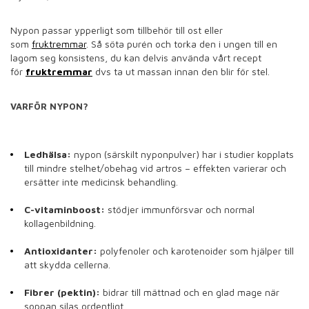
Nypon passar ypperligt som tillbehör till ost eller
som
fruktremmar
. Så söta purén och torka den i ungen till en
lagom seg konsistens, du kan delvis använda vårt recept
för
fruktremmar
dvs ta ut massan innan den blir för stel.
VARFÖR NYPON?
Ledhälsa:
nypon (särskilt nyponpulver) har i studier kopplats
till mindre stelhet/obehag vid artros – effekten varierar och
ersätter inte medicinsk behandling.
C-vitaminboost:
stödjer immunförsvar och normal
kollagenbildning.
Antioxidanter:
polyfenoler och karotenoider som hjälper till
att skydda cellerna.
Fibrer (pektin):
bidrar till mättnad och en glad mage när
soppan silas ordentligt.