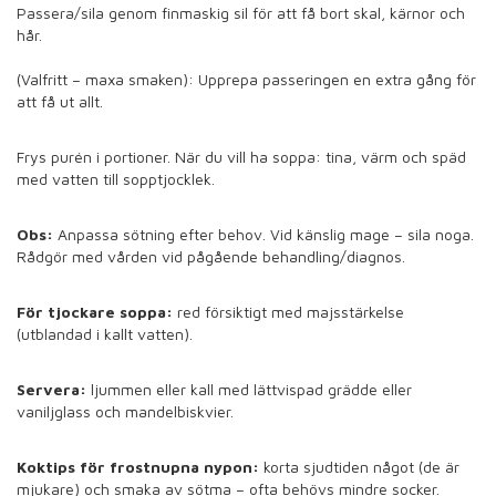
Passera/sila genom finmaskig sil för att få bort skal, kärnor och
hår.
(Valfritt – maxa smaken): Upprepa passeringen en extra gång för
att få ut allt.
Frys purén i portioner. När du vill ha soppa: tina, värm och späd
med vatten till sopptjocklek.
Obs:
Anpassa sötning efter behov. Vid känslig mage – sila noga.
Rådgör med vården vid pågående behandling/diagnos.
För tjockare soppa:
red försiktigt med majsstärkelse
(utblandad i kallt vatten).
Servera:
ljummen eller kall med lättvispad grädde eller
vaniljglass och mandelbiskvier.
Koktips för frostnupna nypon:
korta sjudtiden något (de är
mjukare) och smaka av sötma – ofta behövs mindre socker.