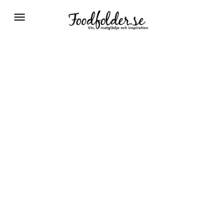
Växla
navigering