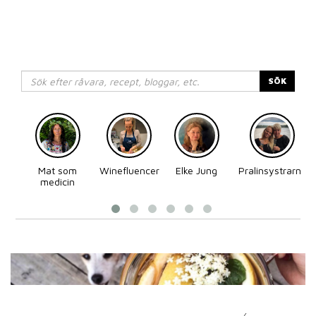
SÖK
Mat som
Winefluencer
Elke Jung
Pralinsystrarna
medicin