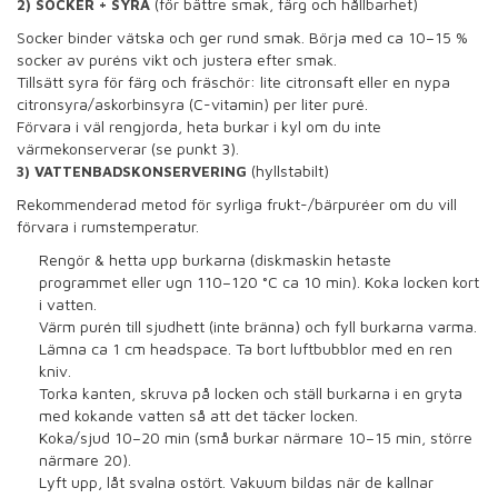
(för bättre smak, färg och hållbarhet)
2) SOCKER + SYRA
Socker binder vätska och ger rund smak. Börja med ca 10–15 %
socker av puréns vikt och justera efter smak.
Tillsätt syra för färg och fräschör: lite citronsaft eller en nypa
citronsyra/askorbinsyra (C-vitamin) per liter puré.
Förvara i väl rengjorda, heta burkar i kyl om du inte
värmekonserverar (se punkt 3).
(hyllstabilt)
3) VATTENBADSKONSERVERING
Rekommenderad metod för syrliga frukt-/bärpuréer om du vill
förvara i rumstemperatur.
Rengör & hetta upp burkarna (diskmaskin hetaste
programmet eller ugn 110–120 °C ca 10 min). Koka locken kort
i vatten.
Värm purén till sjudhett (inte bränna) och fyll burkarna varma.
Lämna ca 1 cm headspace. Ta bort luftbubblor med en ren
kniv.
Torka kanten, skruva på locken och ställ burkarna i en gryta
med kokande vatten så att det täcker locken.
Koka/sjud 10–20 min (små burkar närmare 10–15 min, större
närmare 20).
Lyft upp, låt svalna ostört. Vakuum bildas när de kallnar