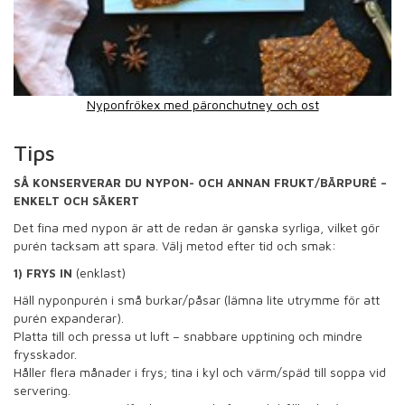
Nyponfrökex med päronchutney och ost
Tips
SÅ KONSERVERAR DU NYPON- OCH ANNAN FRUKT/BÄRPURÉ –
ENKELT OCH SÄKERT
Det fina med nypon är att de redan är ganska syrliga, vilket gör
purén tacksam att spara. Välj metod efter tid och smak:
(enklast)
1) FRYS IN
Häll nyponpurén i små burkar/påsar (lämna lite utrymme för att
purén expanderar).
Platta till och pressa ut luft – snabbare upptining och mindre
frysskador.
Håller flera månader i frys; tina i kyl och värm/späd till soppa vid
servering.