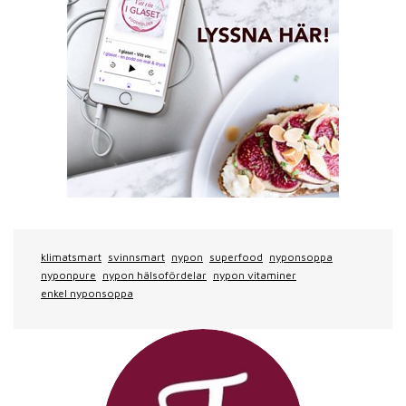
klimatsmart
svinnsmart
nypon
superfood
nyponsoppa
nyponpure
nypon hälsofördelar
nypon vitaminer
enkel nyponsoppa