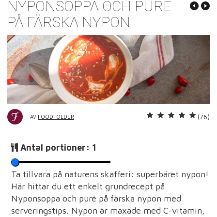
NYPONSOPPA OCH PURÉ
PÅ FÄRSKA NYPON
(76)
AV
FOODFOLDER
Antal portioner:
1
Ta tillvara på naturens skafferi: superbäret nypon!
Här hittar du ett enkelt grundrecept på
Nyponsoppa och puré på färska nypon med
serveringstips. Nypon är maxade med C-vitamin,