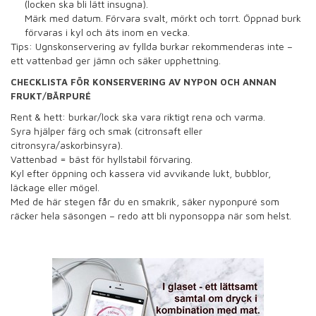
(locken ska bli lätt insugna).
Märk med datum. Förvara svalt, mörkt och torrt. Öppnad burk
förvaras i kyl och äts inom en vecka.
Tips: Ugnskonservering av fyllda burkar rekommenderas inte –
ett vattenbad ger jämn och säker upphettning.
CHECKLISTA FÖR KONSERVERING AV NYPON
OCH ANNAN
FRUKT/BÄRPURÉ
Rent & hett: burkar/lock ska vara riktigt rena och varma.
Syra hjälper färg och smak (citronsaft eller
citronsyra/askorbinsyra).
Vattenbad = bäst för hyllstabil förvaring.
Kyl efter öppning och kassera vid avvikande lukt, bubblor,
läckage eller mögel.
Med de här stegen får du en smakrik, säker nyponpuré som
räcker hela säsongen – redo att bli nyponsoppa när som helst.