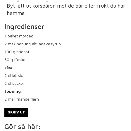
Byt lätt ut körsbären mot de bär eller frukt du har
hemma.
Ingredienser
1
paket mördeg
2
msk honung alt. agavesyrup
100
g brieost
50
g färskost
sås:
2
dl körsbär
2
dl socker
topping:
2
msk mandelflarn
SKRIV UT
Gör så här: