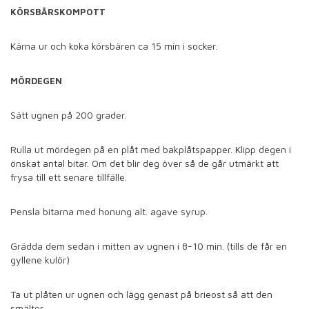
KÖRSBÄRSKOMPOTT
Kärna ur och koka körsbären ca 15 min i socker.
MÖRDEGEN
Sätt ugnen på 200 grader.
Rulla ut mördegen på en plåt med bakplåtspapper. Klipp degen i
önskat antal bitar. Om det blir deg över så de går utmärkt att
frysa till ett senare tillfälle.
Pensla bitarna med honung alt. agave syrup.
Grädda dem sedan i mitten av ugnen i 8-10 min. (tills de får en
gyllene kulör)
Ta ut plåten ur ugnen och lägg genast på brieost så att den
smälter.