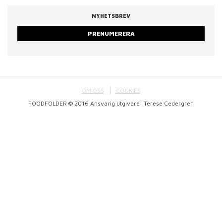
NYHETSBREV
PRENUMERERA
OM OSS
COOKIES
FOODFOLDER © 2016 Ansvarig utgivare: Terese Cedergren