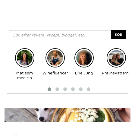
SÖK
Mat som
Winefluencer
Elke Jung
Pralinsystrarna
medicin