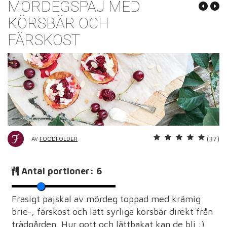
MÖRDEGSPAJ MED
KÖRSBÄR OCH
FÄRSKOST
(37)
AV
FOODFOLDER
Antal portioner:
6
Frasigt pajskal av mördeg toppad med krämig
brie-, färskost och lätt syrliga körsbär direkt från
trädgården. Hur gott och lättbakat kan de bli :)