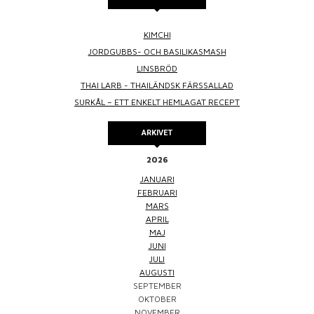
KIMCHI
JORDGUBBS- OCH BASILIKASMASH
LINSBRÖD
THAI LARB - THAILÄNDSK FÄRSSALLAD
SURKÅL – ETT ENKELT HEMLAGAT RECEPT
ARKIVET
2026
JANUARI
FEBRUARI
MARS
APRIL
MAJ
JUNI
JULI
AUGUSTI
SEPTEMBER
OKTOBER
NOVEMBER