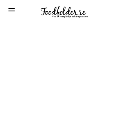
Växla
navigering