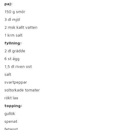
paj:
150
g smör
3
dl mjöl
2
msk kallt vatten
1
krm salt
fyllning:
2
dl grädde
6
st ägg
1,5
dl riven ost
salt
svartpeppar
soltorkade tomater
rökt lax
topping:
gullök
spenat
fetaost