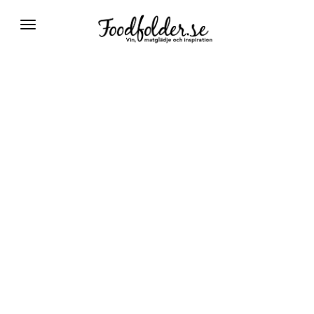
Växla
navigering