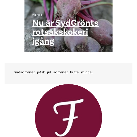
midsommar
påsk
jul
sommar
buffe
mingel