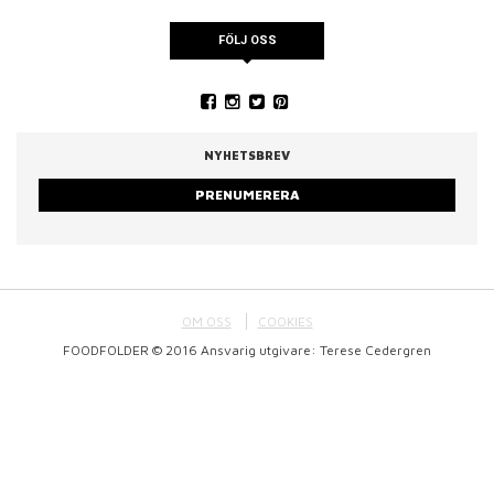
FÖLJ OSS
NYHETSBREV
PRENUMERERA
OM OSS
COOKIES
FOODFOLDER © 2016 Ansvarig utgivare: Terese Cedergren