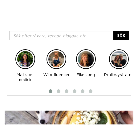
SÖK
Mat som
Winefluencer
Elke Jung
Pralinsystrarna
medicin