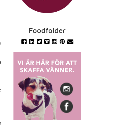
Foodfolder
6
n
t
h
å