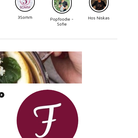
3Somm
Made
Hos Niskas
Popfoodie -
Perni
Sofie
Zettergren
Bonnevier