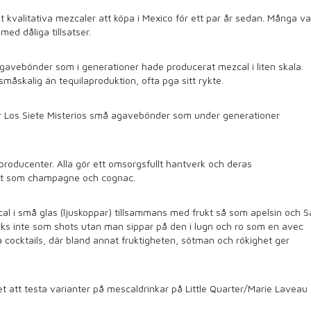
t kvalitativa mezcaler att köpa i Mexico för ett par år sedan. Många va
med dåliga tillsatser.
agavebönder som i generationer hade producerat mezcal i liten skala.
måskalig än tequilaproduktion, ofta pga sitt rykte.
ämjar Los Siete Misterios små agavebönder som under generationer
producenter. Alla gör ett omsorgsfullt hantverk och deras
dat som champagne och cognac.
al i små glas (ljuskoppar) tillsammans med frukt så som apelsin och S
ricks inte som shots utan man sippar på den i lugn och ro som en avec
ka cocktails, där bland annat fruktigheten, sötman och rökighet ger
et att testa varianter på mescaldrinkar på Little Quarter/Marie Laveau