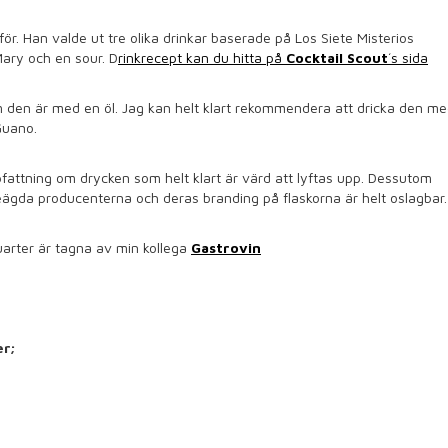
ör. Han valde ut tre olika drinkar baserade på Los Siete Misterios
ary och en sour. D
rinkrecept kan du hitta på
Cocktail Scout
´s sida
m den är med en öl. Jag kan helt klart rekommendera att dricka den m
Guano.
pfattning om drycken som helt klart är värd att lyftas upp. Dessutom
jeägda producenterna och deras branding på flaskorna är helt oslagbar
Quarter är tagna av min kollega
Gastrovin
er;