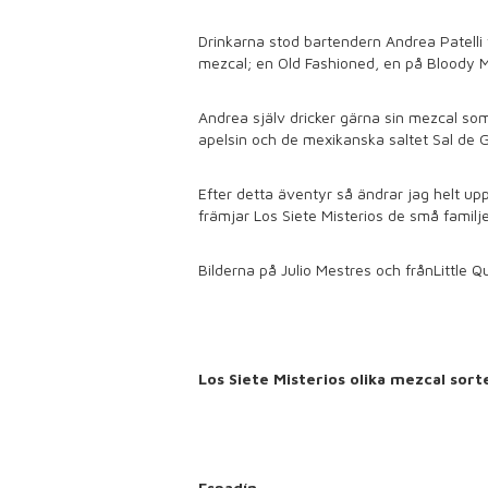
Drinkarna stod bartendern Andrea Patelli f
mezcal; en Old Fashioned, en på Bloody M
Andrea själv dricker gärna sin mezcal so
apelsin och de mexikanska saltet Sal de 
Efter detta äventyr så ändrar jag helt up
främjar Los Siete Misterios de små famil
Bilderna på Julio Mestres och frånLittle 
Los Siete Misterios olika mezcal sort
Espadín