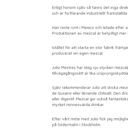
Enligt honom själv så fanns det inga direk
och är fortfarande industriellt framställda 
Han reste runt i Mexico och letade efter 
Produktionen av mezcal är betydligt mer s
Istället för att starta en stor fabrik fr
producerat sin egen mezcal.
Julio Mestres har idag sju stycken mezcal
tillvägagångssätt är lika ursprungsskyd
Själv rekommenderar Julio att dricka mezc
de Gusano eller liknande chilisalt. Den d
eller digestif. Mezcal ger också fantastis
mycket minnesvärda drinkar.
Efter vårt möte med Julio fick jag möjligh
på Södermalm i Stockholm.