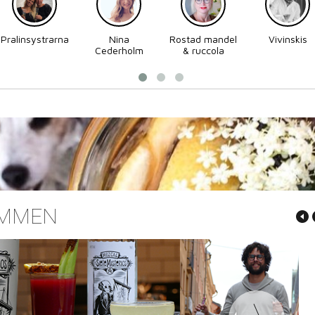
Pralinsystrarna
Nina
Rostad mandel
Vivinskis
Cederholm
& ruccola
UMMEN