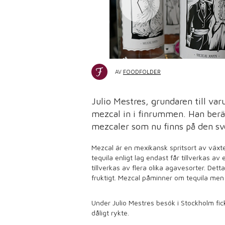
AV
FOODFOLDER
Julio Mestres, grundaren till va
mezcal in i finrummen. Han berä
mezcaler som nu finns på den s
Mezcal är en mexikansk spritsort av växt
tequila enligt lag endast får tillverkas a
tillverkas av flera olika agavesorter. Detta
fruktigt. Mezcal påminner om tequila men 
Under Julio Mestres besök i Stockholm fic
dåligt rykte.