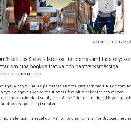
OKTOBER 23, 2015 05:3
rumärket Los Siete Misterios, tar den skamfilade drycke
ttar om sina högkvalitativa och hantverksmässiga
venska marknaden.
en agave och tillverkas på nästan samma sätt som tequila. Förutom at
v en typ av agave (Agave tequiliana) i fem olika delstater och mezcal
 ger stora skillnader i smak, allt från smörigt och nötigt till kryddigt oc
är oftast något rökig i smaken.
k jag en lektion i mezcal och varför just han brinner för drycken med s