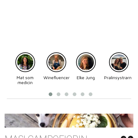
Mat som
Winefluencer
Elke Jung
Pralinsystrarna
medicin