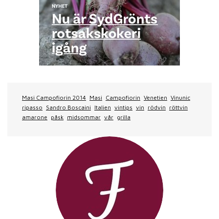
Masi Campofiorin 2014
Masi
Campofiorin
Venetien
Vinunic
ripasso
Sandro Boscaini
Italien
vintips
vin
rödvin
röttvin
amarone
påsk
midsommar
vår
grilla