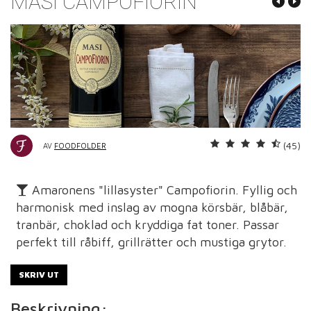
MASI CAMPOFIORIN
(45)
AV
FOODFOLDER
Amaronens "lillasyster" Campofiorin. Fyllig och
harmonisk med inslag av mogna körsbär, blåbär,
tranbär, choklad och kryddiga fat toner. Passar
perfekt till råbiff, grillrätter och mustiga grytor.
SKRIV UT
Beskrivning: