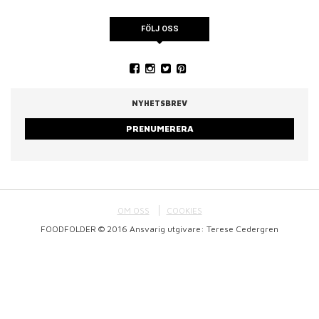
FÖLJ OSS
NYHETSBREV
PRENUMERERA
OM OSS
COOKIES
FOODFOLDER © 2016 Ansvarig utgivare: Terese Cedergren