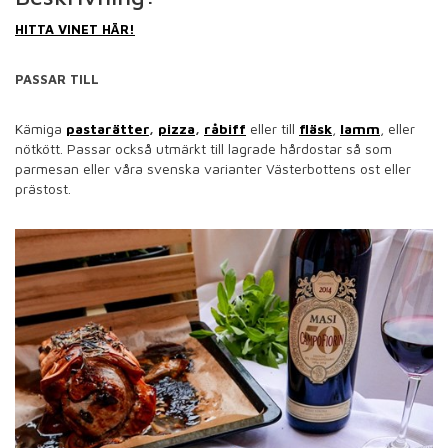
HITTA VINET HÄR!
PASSAR TILL
Kämiga
pastarätter
,
pizza
,
råbiff
eller till
fläsk
,
lamm
, eller
nötkött. Passar också utmärkt till lagrade hårdostar så som
parmesan eller våra svenska varianter Västerbottens ost eller
prästost.