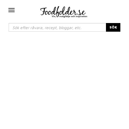
Växla
navigering
SÖK