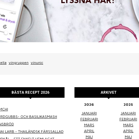
ella
vingruppen
vinunic
BÄSTA RECEPT 2026
ARKIVET
2026
2025
MCHI
WINEFLUENCER
ELKE JUNG
PRALINS
JANUARI
JANUARI
ORDGUBBS- OCH BASILIKASMASH
FEBRUARI
FEBRUARI
INSBRÖD
MARS
MARS
APRIL
APRIL
AI LARB - THAILÄNDSK FÄRSSALLAD
MAJ
MAJ
RKÅL – ETT ENKELT HEMLAGAT