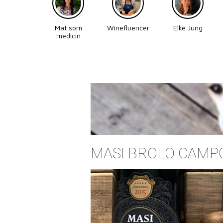
Mat som
Winefluencer
Elke Jung
medicin
MASI BROLO CAMP