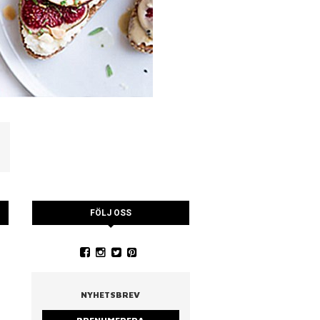
FÖLJ OSS
YSTRARNA
NINA CEDERHOLM
PIA WALL ROSTAD MA
RUCCOLA
NYHETSBREV