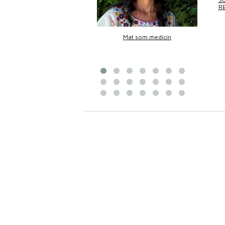
R
Bittans mat
Mat som medicin