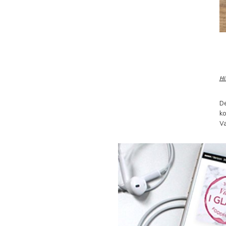
Hi
De
ko
Va