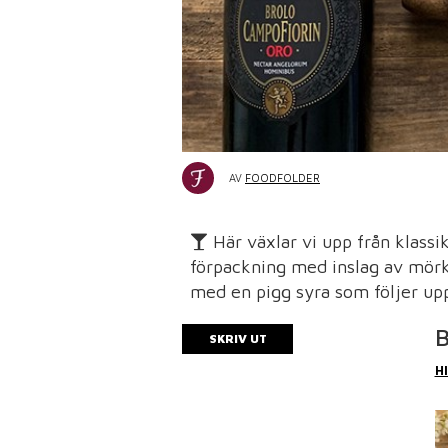
AV
FOODFOLDER
Här växlar vi upp från klassik
förpackning med inslag av mörk
med en pigg syra som följer upp s
B
SKRIV UT
H