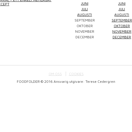
JUNI
JUNI
ECEPT
JULI
JULI
AUGUSTI
AUGUSTI
SEPTEMBER
SEPTEMBER
Winefluencer
Elke Jung
Pralinsy
OKTOBER
OKTOBER
NOVEMBER
NOVEMBER
DECEMBER
DECEMBER
OM OSS
COOKIES
FOODFOLDER © 2016 Ansvarig utgivare: Terese Cedergren