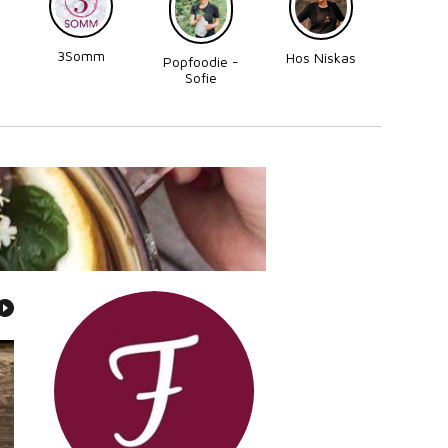
3Somm
Made
Hos Niskas
Popfoodie -
Perni
Sofie
Zettergren
Bonnevier