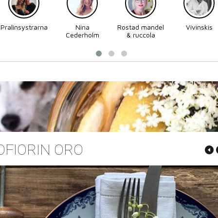
Pralinsystrarna
Nina
Rostad mandel
Vivinskis
Cederholm
& ruccola
OFIORIN ORO