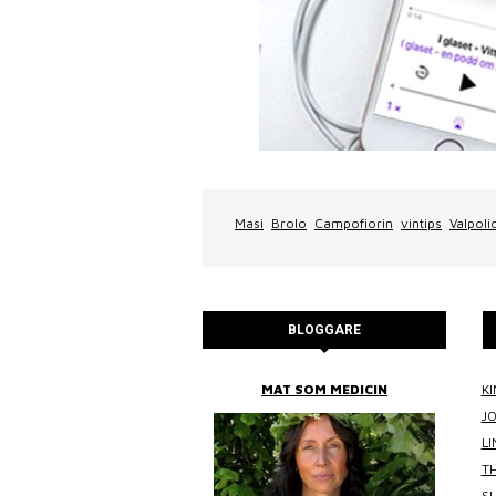
Masi
Brolo
Campofiorin
vintips
Valpolic
BLOGGARE
BITTANS MAT
MAT SOM MEDICIN
KI
J
L
TH
SU