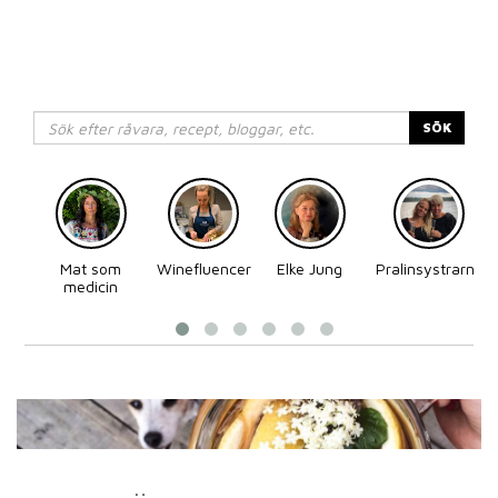
SÖK
Mat som
Winefluencer
Elke Jung
Pralinsystrarna
medicin