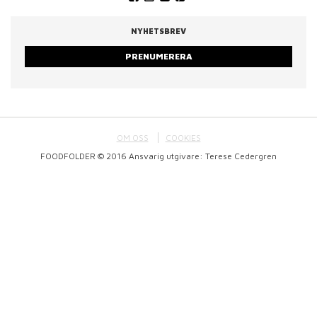
NYHETSBREV
PRENUMERERA
OM OSS
COOKIES
FOODFOLDER © 2016 Ansvarig utgivare: Terese Cedergren