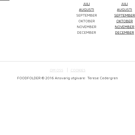
JULI
JULI
AUGUSTI
AUGUSTI
SEPTEMBER
SEPTEMBER
Winefluencer
Elke Jung
Pralinsy
OKTOBER
OKTOBER
NOVEMBER
NOVEMBER
DECEMBER
DECEMBER
OM OSS
COOKIES
FOODFOLDER © 2016 Ansvarig utgivare: Terese Cedergren