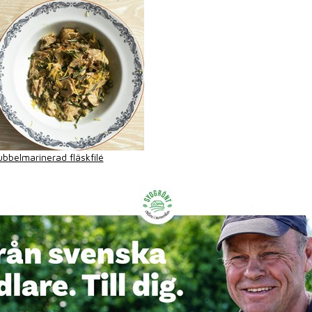
bbelmarinerad fläskfilé