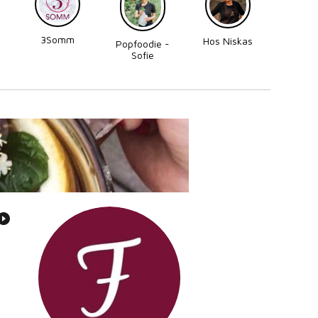
3Somm
Made
Hos Niskas
Popfoodie -
Perni
Sofie
Zettergren
Bonnevier