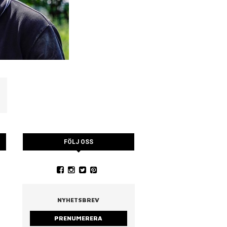
FÖLJ OSS
YSTRARNA
NINA CEDERHOLM
PIA WALL ROSTAD MA
RUCCOLA
NYHETSBREV
PRENUMERERA