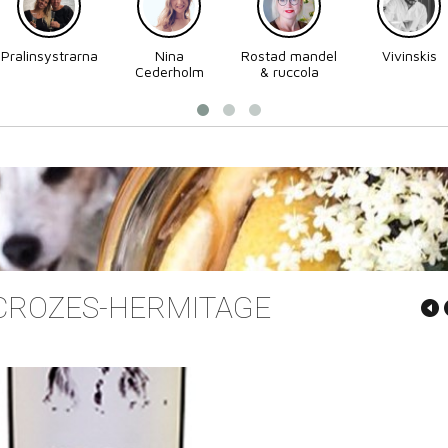
Pralinsystrarna
Nina
Rostad mandel
Vivinskis
Cederholm
& ruccola
 CROZES-HERMITAGE