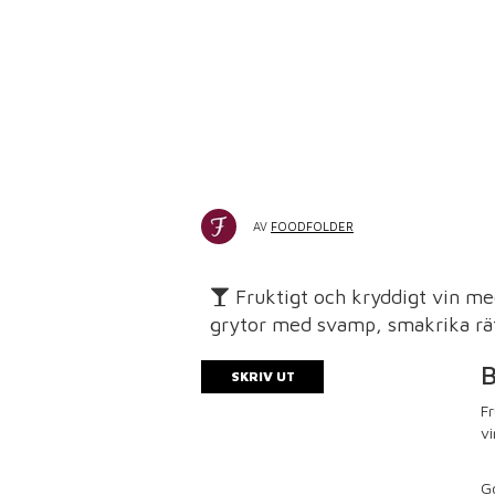
AV
FOODFOLDER
Fruktigt och kryddigt vin med 
grytor med svamp, smakrika rätt
B
SKRIV UT
Fr
vi
Go