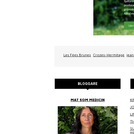
Les Fées Brunes
Crozes-Hermitage
jean
BLOGGARE
BITTANS MAT
MAT SOM MEDICIN
KI
J
L
TH
SU
R