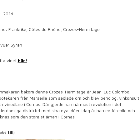
r: 2014
and: Frankrike, Côtes du Rhône, Crozes-Hermitage
rvua: Syrah
tta vinet
här!
inmakaren bakom denna Crozes-Hermitage är Jean-Luc Colombo.
otekaren från Marseille som sadlade om och blev oenolog, vinkonsult
h vinodlare i Cornas. Där gjorde han närmast revolution i det
derdomliga distriktet med sina nya idéer. Idag är han en förebild och
knas som den stora stjärnan i Cornas.
tt till;