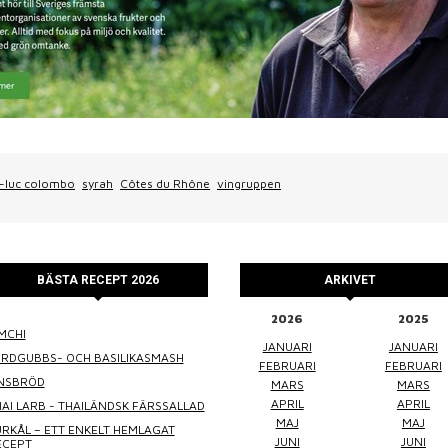
-luc colombo
syrah
Côtes du Rhône
vingruppen
BÄSTA RECEPT 2026
ARKIVET
2026
2025
MCHI
WINEFLUENCER
ELKE JUNG
PRALINS
JANUARI
JANUARI
ORDGUBBS- OCH BASILIKASMASH
FEBRUARI
FEBRUARI
INSBRÖD
MARS
MARS
APRIL
APRIL
AI LARB - THAILÄNDSK FÄRSSALLAD
MAJ
MAJ
RKÅL – ETT ENKELT HEMLAGAT
JUNI
JUNI
ECEPT