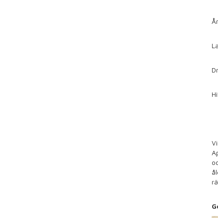
Å
L
D
Hi
V
Ap
oc
ål
rä
Go