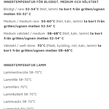
INNERTEMPERATUR FÖR BLODIGT, MEDIUM OCH VÄLSTEKT
Blodigt / rare:
52-54˚C
(Nöt, lamm)
ta bort från grillen/ugnen
mellan 50-52° C
Medium / medium rare:
55-60˚C
(Nöt, kalv, lamm)
ta bort från
grillen/ugnen
mellan 52-54° C
Medium välstekt / medium:
58–68˚C
(Nöt, kalv, lamm)
ta bort
från grillen/ugnen mellan
52-54° C
Välstekt / well-done:
70˚C
(Fläsk, kyckling, nöt, kalv, lamm)
ta
bort från grillen/ugnen mellan
58–68˚C
INNERTEMPERATUR LAMM
Lammentrecôte 58-70˚C
Lammfilé 58-70˚C
Lammfärs 70˚C
Lammkotlett 58-70˚C
Lammracks 58-70˚C
Lammstek 60-70˚C