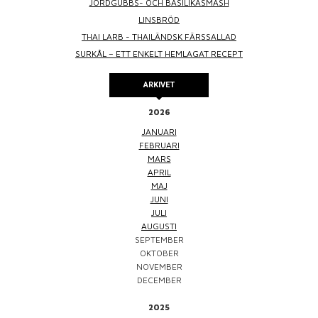
JORDGUBBS- OCH BASILIKASMASH
LINSBRÖD
THAI LARB - THAILÄNDSK FÄRSSALLAD
SURKÅL – ETT ENKELT HEMLAGAT RECEPT
ARKIVET
2026
JANUARI
FEBRUARI
MARS
APRIL
MAJ
JUNI
JULI
AUGUSTI
SEPTEMBER
OKTOBER
NOVEMBER
DECEMBER
2025