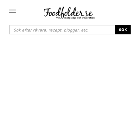
Växla
navigering
SÖK