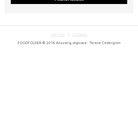
OM OSS
COOKIES
FOODFOLDER © 2016 Ansvarig utgivare: Terese Cedergren