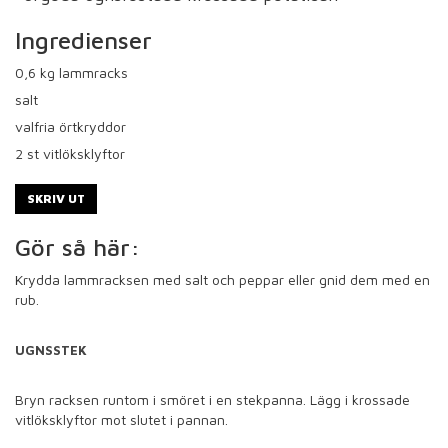
Ingredienser
0,6
kg lammracks
salt
valfria örtkryddor
2
st vitlöksklyftor
SKRIV UT
Gör så här:
Krydda lammracksen med salt och peppar eller gnid dem med en
rub.
UGNSSTEK
Bryn racksen runtom i smöret i en stekpanna. Lägg i krossade
vitlöksklyftor mot slutet i pannan.