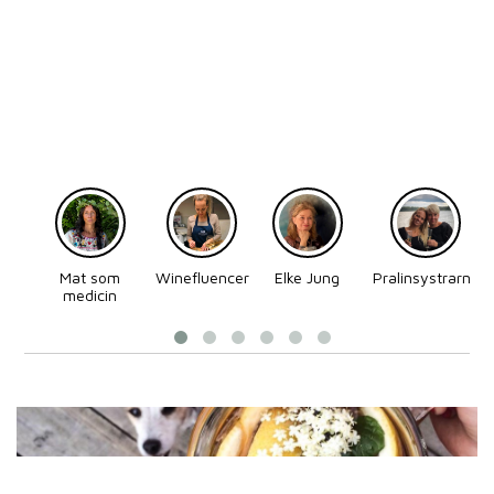
Mat som
Winefluencer
Elke Jung
Pralinsystrarna
medicin