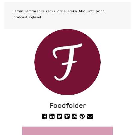
lamm
lammracks
racks
grilla
steka
bbq
kött
podd
podcast
i glaset
Foodfolder