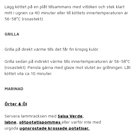
Lägg köttet på en plåt tillsammans med vitlöken och stek klart
mitt i ugnen ca 40 minuter eller till köttets innertemperaturen är
56-58˚C (rosastekt).
GRILLA
Grilla på direkt värme tills det får fin krispig kulör.
Grilla sedan på indirekt värme tills innertemperaturen är 56-58˚C
(rosastekt). Pensla gärna med glaze mot slutet av grillningen. Låt
köttet vila ca 10 minuter.
MARINAD
Örter & Öl
Servera lammracksen med
Salsa Verde
,
labne
,
sötpotatispommes
eller varför inte med
urgoda
ugnsrostade krossade potatisar.