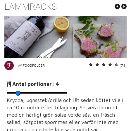
LAMMRACKS
(71)
AV
FOODFOLDER
Antal portioner:
4
Krydda, ugnsstek/grilla och låt sedan köttet vila i
ca 10 minuter efter tillagning. Servera lammet
med en härligt grön salsa verde sås, en fräsch
sallad, sötpotatispommes eller varför inte med
urgoda ugnsrostade krossade potatisar.