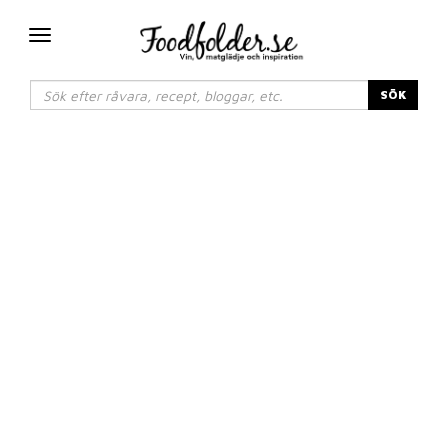
Växla
navigering
SÖK