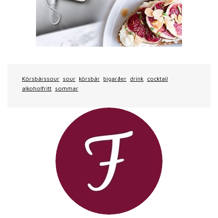
Körsbärssour
sour
körsbär
bigaråer
drink
cocktail
alkoholfritt
sommar