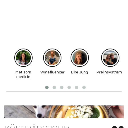
Mat som
Winefluencer
Elke Jung
Pralinsystrarna
medicin