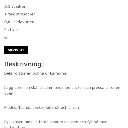
0,5
st citron
1
msk strösocker
0,6
l sodavatten
4
st viol
is
SKRIV UT
Beskrivning:
Dela körsbären och ta ur kärnorna.
Lägg dem i en skål tillsammans med socker och pressa citronen
över.
Muddla/blanda socker, körsbär och citron.
Fyll glasen med is, fördela sourn i glasen och fyll på med
sodavatten.