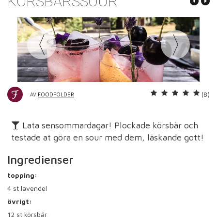
KÖRSBÄRSSOUR
(8)
AV
FOODFOLDER
Lata sensommardagar! Plockade körsbär och
testade at göra en sour med dem, läskande gott!
Ingredienser
topping:
4
st lavendel
övrigt:
12
st körsbär