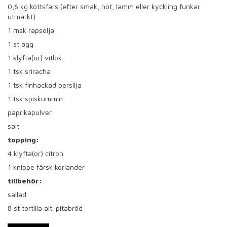
0,6
kg köttsfärs (efter smak, nöt, lamm eller kyckling funkar
utmärkt)
1
msk rapsolja
1
st ägg
1
klyfta(or) vitlök
1
tsk sriracha
1
tsk finhackad persilja
1
tsk spiskummin
paprikapulver
salt
topping:
4
klyfta(or) citron
1
knippe färsk koriander
tillbehör:
sallad
8
st tortilla alt. pitabröd