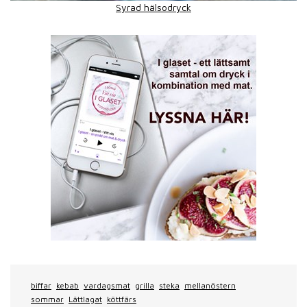
Syrad hälsodryck
biffar
kebab
vardagsmat
grilla
steka
mellanöstern
sommar
Lättlagat
köttfärs