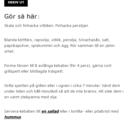
SKRIV UT
Gör så här:
Skala och finhacka vitlöken.
Finhacka persiljan.
Blanda köttfärs, rapsolja, vitlök, persilja,
Srirachasås,
salt,
paprikapulver, spiskummin och ägg. Rör samman till en jämn
smet.
Forma färsen till 8 avlånga kebaber (för 4 pers), gärna
runt
grillspett eller blötlagda träspett.
Grilla spetten på grillen eller i ugnen i cirka 7 minuter. Vänd dem
under tiden och håll minutkoll så att de inte bränns. Alt stek dem i
en varm stekpanna med olja.
Servera kebaben till
en sallad
eller i tortilla- eller pitabröd med
hummus
.