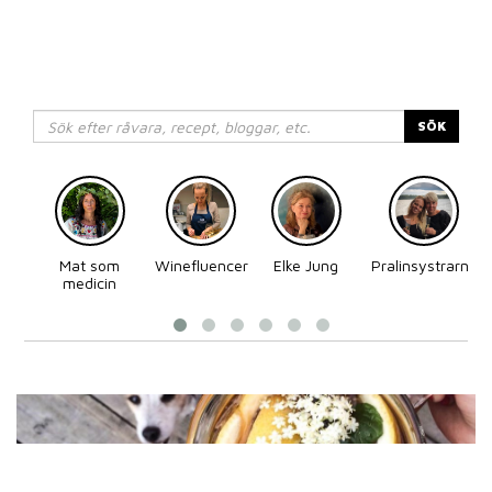
SÖK
Mat som
Winefluencer
Elke Jung
Pralinsystrarna
medicin