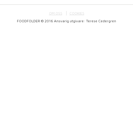
OM OSS
COOKIES
FOODFOLDER © 2016 Ansvarig utgivare: Terese Cedergren