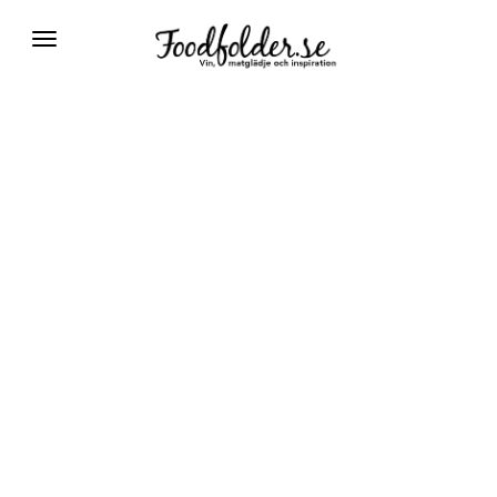
Växla
navigering