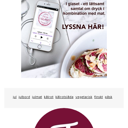
jul
julbord
julmat
kålrot
kålrotslåda
vegetarisk
finskt
påsk