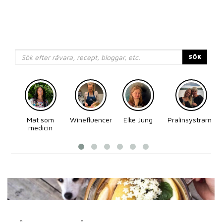
SÖK
Mat som
Winefluencer
Elke Jung
Pralinsystrarna
medicin