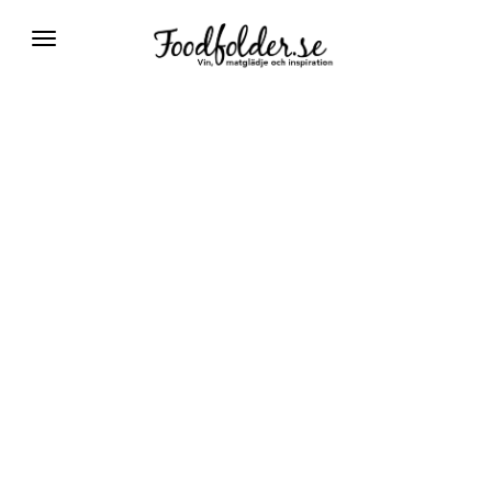
Växla
navigering