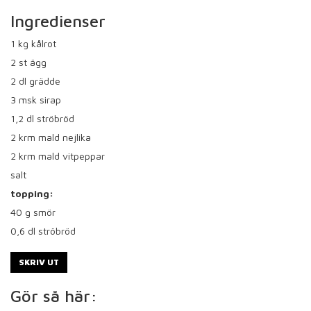
Ingredienser
1
kg kålrot
2
st ägg
2
dl grädde
3
msk sirap
1,2
dl ströbröd
2
krm mald nejlika
2
krm mald vitpeppar
salt
topping:
40
g smör
0,6
dl ströbröd
SKRIV UT
Gör så här: