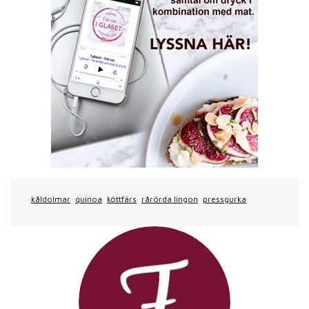
kåldolmar
quinoa
köttfärs
rårörda lingon
pressgurka