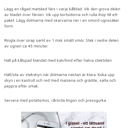
Lägg en rågad matsked färs i varje kålblad. Vik den grova delen
av bladet över färsen. Vik upp kortsidorna och rulla ihop till ett
paket. Lägg dolmarna med skarvarna ner i en smord ugnssäker
form.
Ringla över sirap samt ev 1 msk smält smör. Stek i nedre delen
av ugnen ca 45 minuter.
Häll på kålspad blandat med kalvfond efter halva stektiden.
Häll/sila av stekskyn när dolmarna nästan är klara. Koka upp
skyn i en kastrull och red med maizena och grädde, salta och
peppra efter smak.
Servera med potatismos, rårörda lingon och pressgurka.