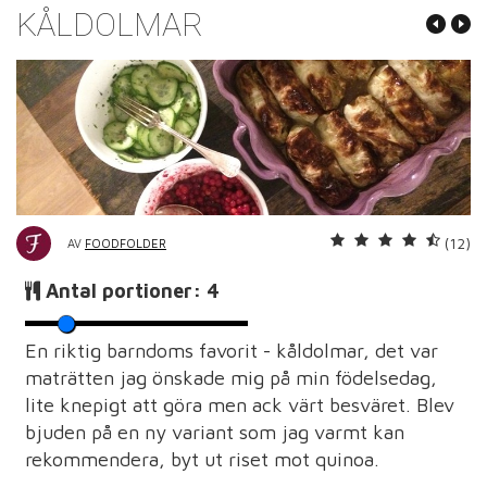
KÅLDOLMAR
(12)
AV
FOODFOLDER
Antal portioner:
4
En riktig barndoms favorit - kåldolmar, det var
maträtten jag önskade mig på min födelsedag,
lite knepigt att göra men ack värt besväret. Blev
bjuden på en ny variant som jag varmt kan
rekommendera, byt ut riset mot quinoa.