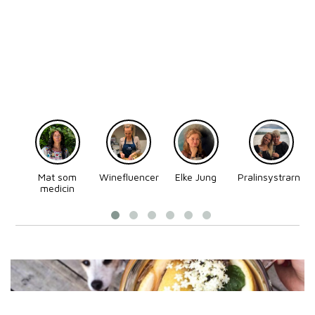
Mat som
Winefluencer
Elke Jung
Pralinsystrarna
medicin