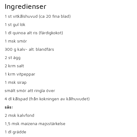
Ingredienser
1
st vitkålshuvud (ca 20 fina blad)
1
st gul lök
1
dl quinoa alt ris (färdigkokot)
1
msk smör
300
g kalv- alt. blandfärs
2
st ägg
2
krm salt
1
krm vitpeppar
1
msk sirap
smält smör att ringla över
4
dl kålspad (från kokningen av kålhuvudet)
sås:
2
msk kalvfond
1,5
msk maizena majsstärkelse
1
dl grädde