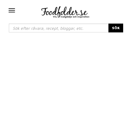
Växla
navigering
SÖK