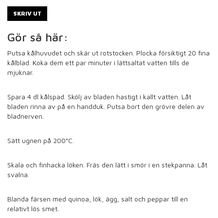
SKRIV UT
Gör så här:
Putsa kålhuvudet och skär ut rotstocken. Plocka försiktigt 20 fina
kålblad. Koka dem ett par minuter i lättsaltat vatten tills de
mjuknar.
Spara 4 dl kålspad. Skölj av bladen hastigt i kallt vatten. Låt
bladen rinna av på en handduk. Putsa bort den grövre delen av
bladnerven.
Sätt ugnen på 200°C.
Skala och finhacka löken. Fräs den lätt i smör i en stekpanna. Låt
svalna.
Blanda färsen med quinoa, lök, ägg, salt och peppar till en
relativt lös smet.