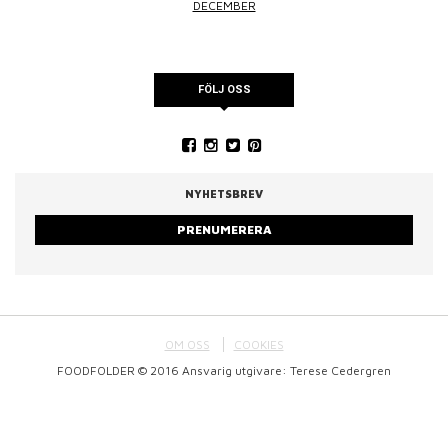
DECEMBER
FÖLJ OSS
NYHETSBREV
PRENUMERERA
OM OSS
COOKIES
FOODFOLDER © 2016 Ansvarig utgivare: Terese Cedergren